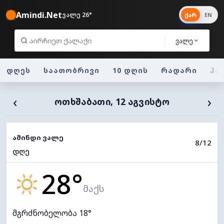
Amindi.Net
ვალე 26°
ქარ
EN
ვალე
დღეს
საათობრივი
10 დღის
რადარი
ჰა
‹
›
ᲝᲗᲮᲨᲐᲑᲐᲗᲘ, 12 ᲐᲒᲕᲘᲡᲢᲝ
ამინდი ვალე
8/12
დღე
28°
მაქს
მგრძნობელობა 18°