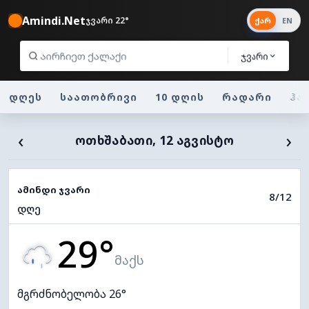
Amindi.Net
ჯვარი 22°
ქარ
EN
ჯვარი
დღეს
საათობრივი
10 დღის
რადარი
ჰა
‹
›
ᲝᲗᲮᲨᲐᲑᲐᲗᲘ, 12 ᲐᲒᲕᲘᲡᲢᲝ
ამინდი ჯვარი
8/12
დღე
29°
მაქს
მგრძნობელობა 26°