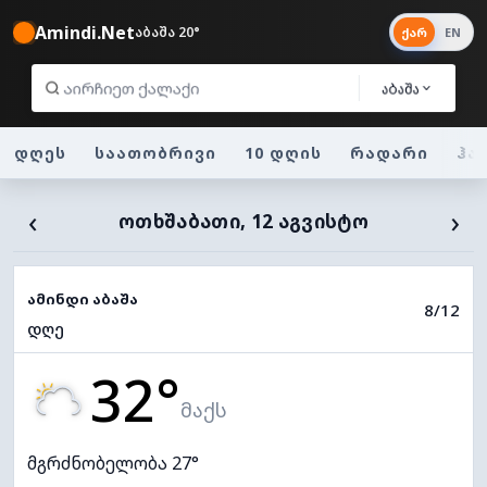
Amindi.Net
აბაშა 20°
ქარ
EN
აბაშა
დღეს
საათობრივი
10 დღის
რადარი
ჰა
‹
›
ᲝᲗᲮᲨᲐᲑᲐᲗᲘ, 12 ᲐᲒᲕᲘᲡᲢᲝ
ამინდი აბაშა
8/12
დღე
32°
მაქს
მგრძნობელობა 27°