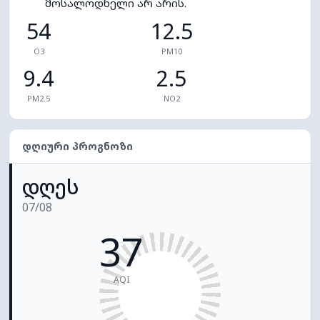
მოსალოდნელი არ არის.
54
12.5
O3
PM10
9.4
2.5
PM2.5
NO2
ᲓᲦᲘᲣᲠᲘ ᲞᲠᲝᲒᲜᲝᲖᲘ
დღეს
07/08
37
AQI