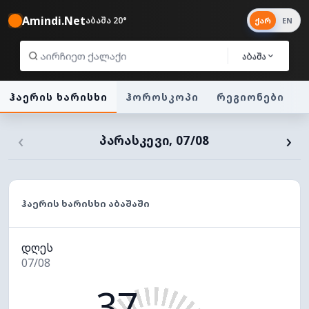
Amindi.Net
აბაშა 20°
ქარ
EN
აბაშა
ჰაერის ხარისხი
ჰოროსკოპი
რეგიონები
‹
›
ᲞᲐᲠᲐᲡᲙᲔᲕᲘ, 07/08
ᲰᲐᲔᲠᲘᲡ ᲮᲐᲠᲘᲡᲮᲘ ᲐᲑᲐᲨᲐᲨᲘ
დღეს
07/08
37