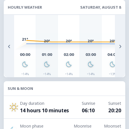
HOURLY WEATHER
SATURDAY, AUGUST 8
21°
20°
20°
20°
20°
‹
›
00:00
01:00
02:00
03:00
04:00
◔
◔
◔
◔
◔
14%
14%
14%
14%
13%
SUN & MOON
Day duration
Sunrise
Sunset
14 hours 10 minutes
06:10
20:20
Moon phase
Moonrise
Moonset