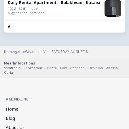
Daily Rental Apartment - Balakhvani, Kutaisi
120 ₾ · 60 მ² · 1 საძ.
ბალახვანი, ქუთაისი
All
›
›
›
Home
ვანი
Weather in Vani
SATURDAY, AUGUST 8
Nearby locations
Samtredia
,
Chokhatauri
,
Kutaisi
,
Xoni
,
Baghdati
,
Tskaltubo
,
Abasha
,
Guria
AMINDI.NET
Home
Blog
About Us