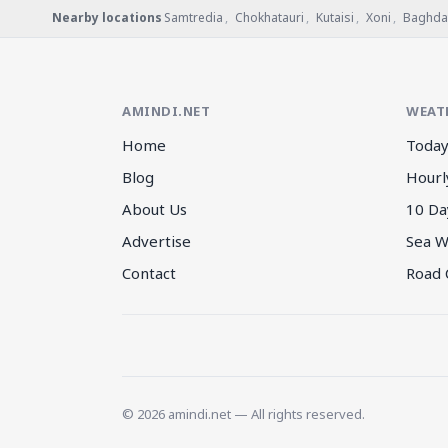
Nearby locations
Samtredia
,
Chokhatauri
,
Kutaisi
,
Xoni
,
Baghda
AMINDI.NET
WEAT
Home
Today
Blog
Hourl
About Us
10 Da
Advertise
Sea W
Contact
Road 
© 2026 amindi.net — All rights reserved.