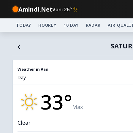
Amindi.Net
Vani 26°
TODAY
HOURLY
10 DAY
RADAR
AIR QUALI
‹
SATUR
Weather in Vani
Day
33°
Max
Clear