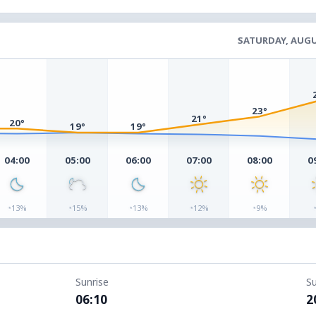
SATURDAY, AUGU
23°
21°
20°
19°
19°
04:00
05:00
06:00
07:00
08:00
0
◔
◔
◔
◔
◔
13%
15%
13%
12%
9%
Sunrise
S
06:10
2