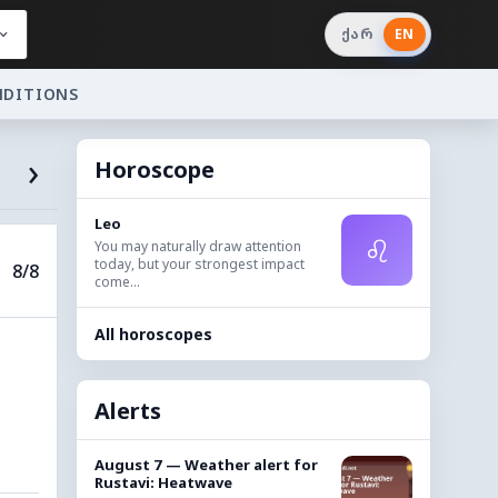
ქარ
EN
NDITIONS
›
Horoscope
Leo
♌
You may naturally draw attention
today, but your strongest impact
8/8
come...
All horoscopes
Alerts
August 7 — Weather alert for
Rustavi: Heatwave