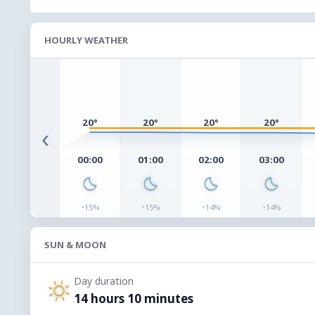
HOURLY WEATHER
20°
20°
20°
20°
‹
00:00
01:00
02:00
03:00
◔
◔
◔
◔
15%
15%
14%
14%
SUN & MOON
Day duration
14 hours 10 minutes