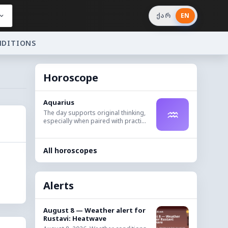
ქარ
EN
NDITIONS
Horoscope
Aquarius
♒
The day supports original thinking,
especially when paired with practi...
All horoscopes
Alerts
August 8 — Weather alert for
Rustavi: Heatwave