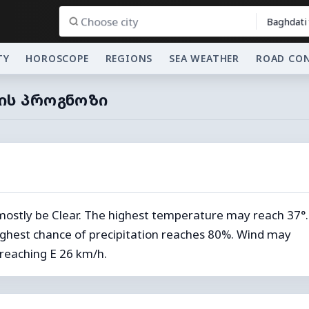
Baghdati
TY
HOROSCOPE
REGIONS
SEA WEATHER
ROAD CO
ᲘᲡ ᲞᲠᲝᲒᲜᲝᲖᲘ
 mostly be Clear. The highest temperature may reach 37°.
ghest chance of precipitation reaches 80%. Wind may
reaching E 26 km/h.