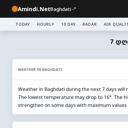
Amindi.Net
Baghdati -°
TODAY
HOURLY
10 DAY
RADAR
AIR QUALI
7 ᲓᲦ
WEATHER IN BAGHDATI
Weather in Baghdati during the next 7 days will
The lowest temperature may drop to 16°. The hi
strengthen on some days with maximum values 