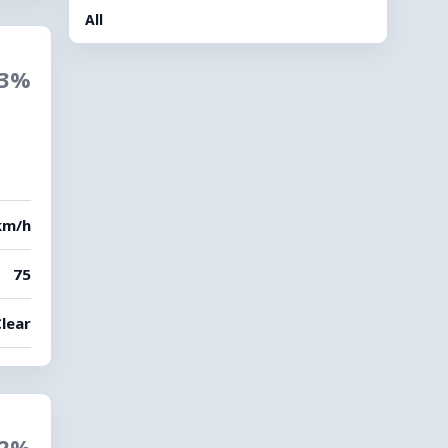
All
3%
km/h
75
Clear
2%