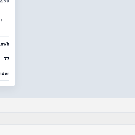
gh
km/h
77
under