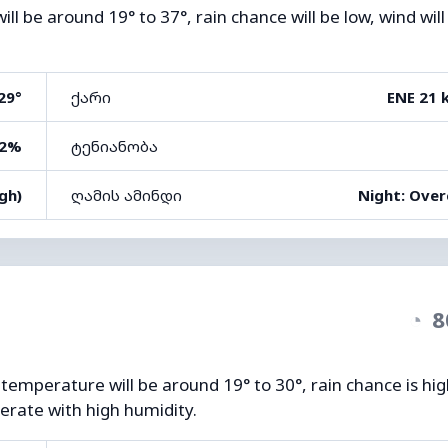
l be around 19° to 37°, rain chance will be low, wind will
29°
ქარი
ENE 21 
2%
ტენიანობა
gh)
ღამის ამინდი
Night: Over
◔
8
 temperature will be around 19° to 30°, rain chance is hi
erate with high humidity.