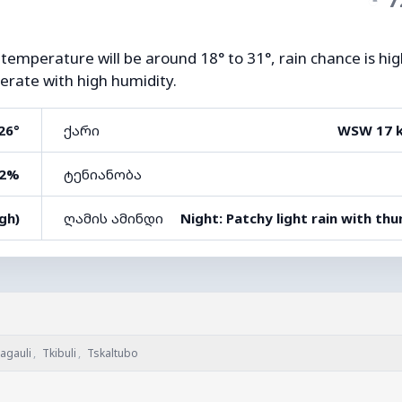
 temperature will be around 18° to 31°, rain chance is hi
erate with high humidity.
26°
ქარი
WSW 17 
2%
ტენიანობა
igh)
ღამის ამინდი
Night: Patchy light rain with th
agauli
,
Tkibuli
,
Tskaltubo