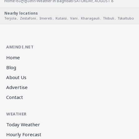
›
›
›
Home
ბაღდათი
Weather in Baghdati
SATURDAY, AUGUST 8
Nearby locations
Terjola
,
Zestafoni
,
Imereti
,
Kutaisi
,
Vani
,
Kharagauli
,
Tkibuli
,
Tskaltubo
AMINDI.NET
Home
Blog
About Us
Advertise
Contact
WEATHER
Today Weather
Hourly Forecast