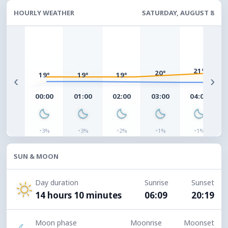
HOURLY WEATHER
SATURDAY, AUGUST 8
21°
20°
19°
19°
19°
‹
›
00:00
01:00
02:00
03:00
04:00
◔
◔
◔
◔
◔
3%
3%
2%
1%
1%
SUN & MOON
Day duration
Sunrise
Sunset
14 hours 10 minutes
06:09
20:19
Moon phase
Moonrise
Moonset