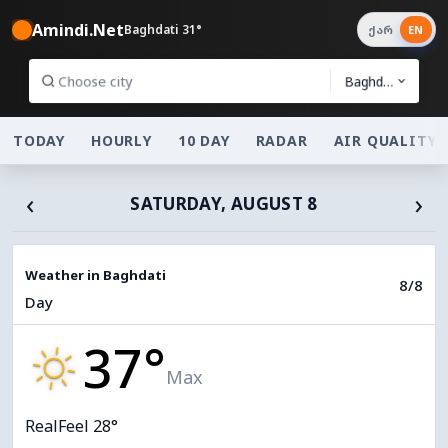
Amindi.Net
Baghdati 31°
ქარ
EN
Baghdati
TODAY
HOURLY
10 DAY
RADAR
AIR QUALITY
‹
›
SATURDAY, AUGUST 8
Weather in Baghdati
8/8
Day
37°
Max
RealFeel 28°