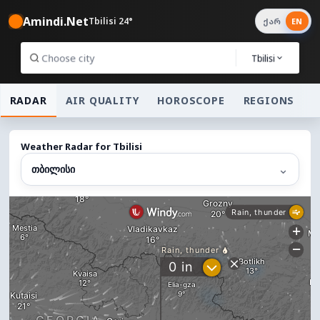
Amindi.Net
Tbilisi 24°
ქარ
EN
Tbilisi
RADAR
AIR QUALITY
HOROSCOPE
REGIONS
Weather Radar for Tbilisi
⌄
თბილისი