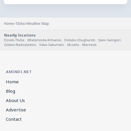
›
›
Home
Tbilisi
Weather Map
Nearby locations
Dzveli-Tbilisi
,
Mtatsminda-Krtsanisi
,
Didube-Chughureti
,
Isani-Samgori
,
Gldani-Nadzaladevi
,
Vake-Saburtalo
,
Mcxeta
,
Marneuli
AMINDI.NET
Home
Blog
About Us
Advertise
Contact