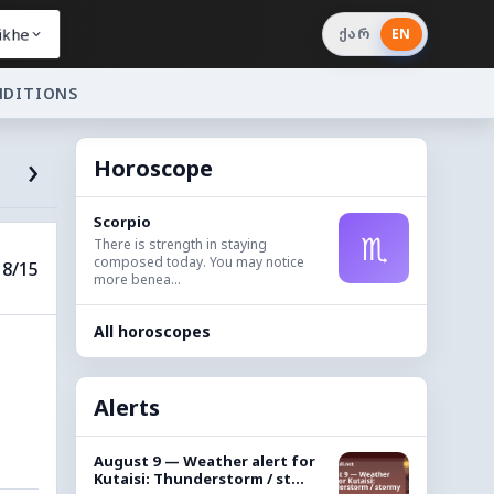
ikhe
ქარ
EN
NDITIONS
›
Horoscope
Scorpio
♏
There is strength in staying
composed today. You may notice
8/15
more benea...
All horoscopes
Alerts
August 9 — Weather alert for
Kutaisi: Thunderstorm / st...