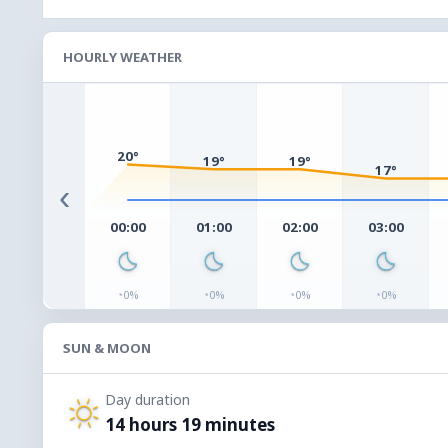
HOURLY WEATHER
20°
19°
19°
17°
‹
00:00
01:00
02:00
03:00
◔
◔
◔
◔
0%
0%
0%
0%
SUN & MOON
Day duration
14 hours 19 minutes