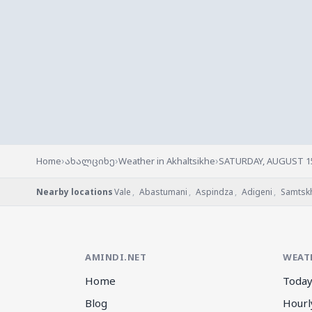
›
›
›
Home
ახალციხე
Weather in Akhaltsikhe
SATURDAY, AUGUST 1
Nearby locations
Vale
,
Abastumani
,
Aspindza
,
Adigeni
,
Samtskh
AMINDI.NET
WEAT
Home
Today
Blog
Hourl