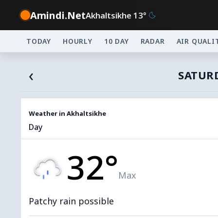
Amindi.Net
Akhaltsikhe 13°
TODAY
HOURLY
10 DAY
RADAR
AIR QUALI
‹
SATURD
Weather in Akhaltsikhe
Day
32°
Max
Patchy rain possible