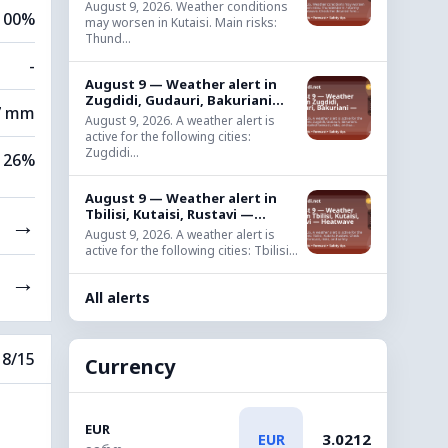
August 9, 2026. Weather conditions
100%
may worsen in Kutaisi. Main risks:
Thund...
-
August 9 — Weather alert in
Zugdidi, Gudauri, Bakuriani...
7 mm
August 9, 2026. A weather alert is
active for the following cities:
Zugdidi...
26%
August 9 — Weather alert in
Tbilisi, Kutaisi, Rustavi —...
→
August 9, 2026. A weather alert is
active for the following cities: Tbilisi...
→
All alerts
8/15
Currency
EUR
3.0212
EUR