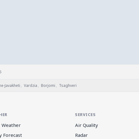
5
e-Javakheti
,
Vardzia
,
Borjomi
,
Tsaghveri
HER
SERVICES
 Weather
Air Quality
y Forecast
Radar