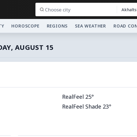
Akhalts
TY
HOROSCOPE
REGIONS
SEA WEATHER
ROAD CO
AY, AUGUST 15
RealFeel 25°
RealFeel Shade 23°