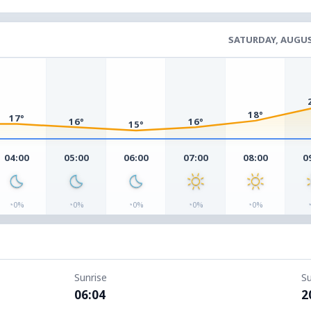
SATURDAY, AUGUS
18°
17°
16°
16°
15°
04:00
05:00
06:00
07:00
08:00
0
◔
◔
◔
◔
◔
0%
0%
0%
0%
0%
Sunrise
S
06:04
2