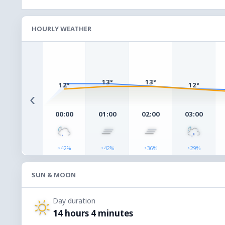
HOURLY WEATHER
13°
13°
12°
12°
‹
00:00
01:00
02:00
03:00
◔
◔
◔
◔
42%
42%
36%
29%
SUN & MOON
Day duration
14 hours 4 minutes