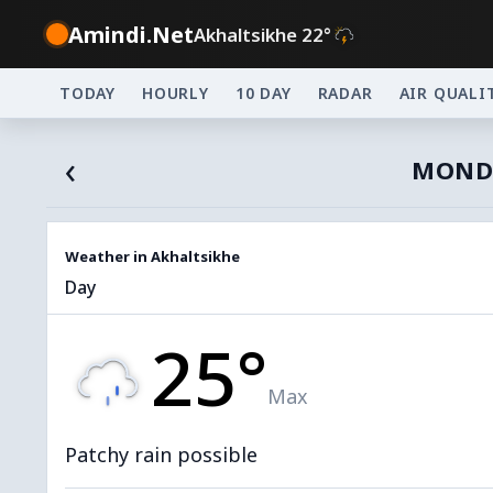
Amindi.Net
Akhaltsikhe 22°
TODAY
HOURLY
10 DAY
RADAR
AIR QUALI
‹
MONDA
Weather in Akhaltsikhe
Day
25°
Max
Patchy rain possible