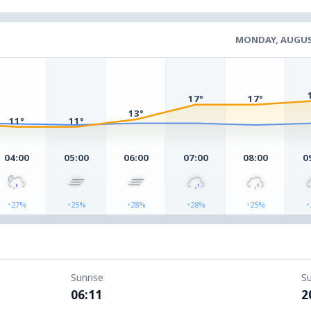
MONDAY, AUGUS
17°
17°
13°
11°
11°
04:00
05:00
06:00
07:00
08:00
0
◔
◔
◔
◔
◔
◔
27%
25%
28%
28%
25%
Sunrise
S
06:11
2