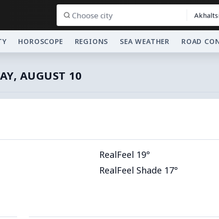
Akhalts
TY
HOROSCOPE
REGIONS
SEA WEATHER
ROAD CO
Y, AUGUST 10
RealFeel 19°
RealFeel Shade 17°