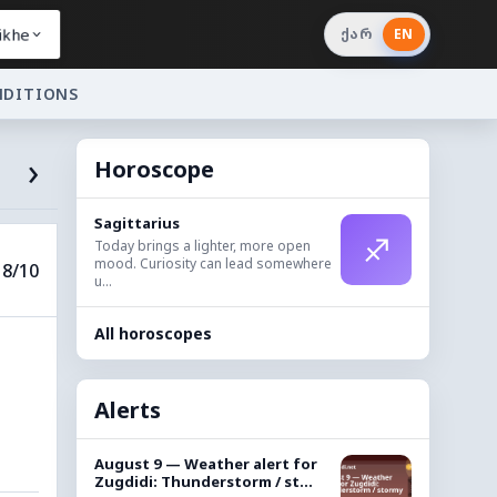
ikhe
ქარ
EN
NDITIONS
›
Horoscope
Sagittarius
♐
Today brings a lighter, more open
mood. Curiosity can lead somewhere
8/10
u...
All horoscopes
Alerts
August 9 — Weather alert for
Zugdidi: Thunderstorm / st...