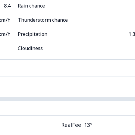
8.4
Rain chance
 km/h
Thunderstorm chance
km/h
Precipitation
1.
Cloudiness
RealFeel 13°