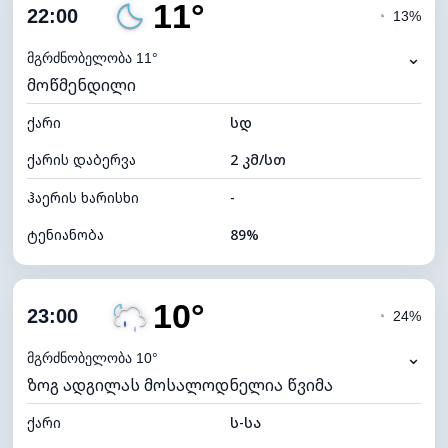
11°
ღრუბლიანობა
88%
22:00
◔
13%
ნამის წერტილი
10°C
⌄
მგრძნობელობა 11°
მოწმენდილი
ხილვადობა
10 კმ
ქარი
*
სდ
0 (ბნელი)
განათების ინდექსი
ქარის დაბერვა
2 კმ/სთ
ღრუბლის სიმაღლე
4960 მ
ჰაერის ხარისხი
-
ტენიანობა
89%
შიდა ტენიანობა
89% (კომფორტული)
10°
ღრუბლიანობა
10%
23:00
◔
24%
ნამის წერტილი
9°C
⌄
მგრძნობელობა 10°
ზოგ ადგილას მოსალოდნელია წვიმა
ხილვადობა
10 კმ
ქარი
*
ს-სა
0 (ბნელი)
განათების ინდექსი