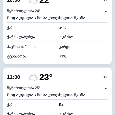
22°
10:00
◔
15%
ნამის წერტილი
15°C
⌄
მგრძნობელობა 24°
ზოგ ადგილას მოსალოდნელია წვიმა
ხილვადობა
10 კმ
ქარი
*
ა-ჩა
7 (ნათელი)
განათების ინდექსი
ქარის დაბერვა
2 კმ/სთ
ღრუბლის სიმაღლე
10000 მ
ჰაერის ხარისხი
კარგი
ტენიანობა
71%
შიდა ტენიანობა
71% (კომფორტული)
23°
ღრუბლიანობა
72%
11:00
◔
13%
ნამის წერტილი
16°C
⌄
მგრძნობელობა 25°
ზოგ ადგილას მოსალოდნელია წვიმა
ხილვადობა
10 კმ
ქარი
*
ჩა
4 (მკრთალი)
განათების ინდექსი
ქარის დაბერვა
3 კმ/სთ
ღრუბლის სიმაღლე
6240 მ