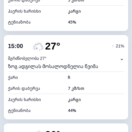
ღრუბლის სიმაღლე
5600 მ
ჰაერის ხარისხი
კარგი
ტენიანობა
45%
შიდა ტენიანობა
45% (კომფორტული)
27°
ღრუბლიანობა
72%
15:00
◔
21%
ნამის წერტილი
14°C
⌄
მგრძნობელობა 27°
ზოგ ადგილას მოსალოდნელია წვიმა
ხილვადობა
9 კმ
ქარი
*
ჩ
4 (მკრთალი)
განათების ინდექსი
ქარის დაბერვა
7 კმ/სთ
ღრუბლის სიმაღლე
6240 მ
ჰაერის ხარისხი
კარგი
ტენიანობა
44%
შიდა ტენიანობა
44% (ოდნავ მშრალი)