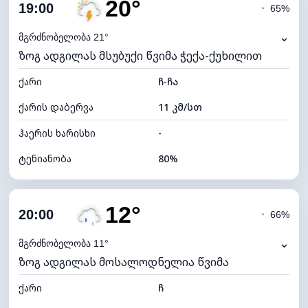
20°
ღრუბლიანობა
9%
19:00
◔
65%
ნამის წერტილი
16°C
⌄
მგრძნობელობა 21°
ზოგ ადგილას მსუბუქი წვიმა ჭექა-ქუხილით
ხილვადობა
10 კმ
ქარი
*
ჩ-ჩა
7 (ნათელი)
განათების ინდექსი
ქარის დაბერვა
11 კმ/სთ
ღრუბლის სიმაღლე
11280 მ
ჰაერის ხარისხი
-
ტენიანობა
80%
შიდა ტენიანობა
80% (კომფორტული)
12°
ღრუბლიანობა
84%
20:00
◔
66%
ნამის წერტილი
17°C
⌄
მგრძნობელობა 11°
ზოგ ადგილას მოსალოდნელია წვიმა
ხილვადობა
10 კმ
ქარი
*
ჩ
4 (მკრთალი)
განათების ინდექსი