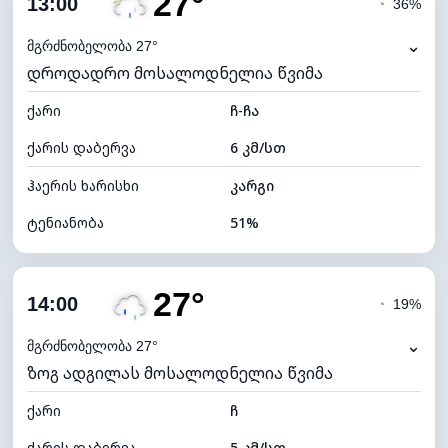
27°
13:00
◔
36%
ნამის წერტილი
15°C
⌄
მგრძნობელობა 27°
დროდადრო მოსალოდნელია წვიმა
ხილვადობა
10 კმ
ქარი
*
ჩ-ჩა
4 (მკრთალი)
განათების ინდექსი
ქარის დაბერვა
6 კმ/სთ
ღრუბლის სიმაღლე
6080 მ
ჰაერის ხარისხი
კარგი
ტენიანობა
51%
შიდა ტენიანობა
51% (კომფორტული)
27°
ღრუბლიანობა
80%
14:00
◔
19%
ნამის წერტილი
16°C
⌄
მგრძნობელობა 27°
ზოგ ადგილას მოსალოდნელია წვიმა
ხილვადობა
10 კმ
ქარი
*
ჩ
4 (მკრთალი)
განათების ინდექსი
ქარის დაბერვა
5 კმ/სთ