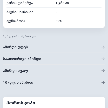
ქარის დაბერვა
1 კმ/სთ
ღრუბლის სიმაღლე
11200 მ
ჰაერის ხარისხი
-
ტენიანობა
89%
შიდა ტენიანობა
89% (კომფორტული)
ᲨᲔᲛᲓᲒᲝᲛᲘ ᲞᲔᲠᲘᲝᲓᲘ
ღრუბლიანობა
31%
→
ამინდი დღეს
ნამის წერტილი
9°C
ხილვადობა
10 კმ
→
საათობრივი ამინდი
*
0 (ბნელი)
განათების ინდექსი
→
ამინდი ხვალ
ღრუბლის სიმაღლე
9520 მ
→
10 დღის ამინდი
ჰოროსკოპი