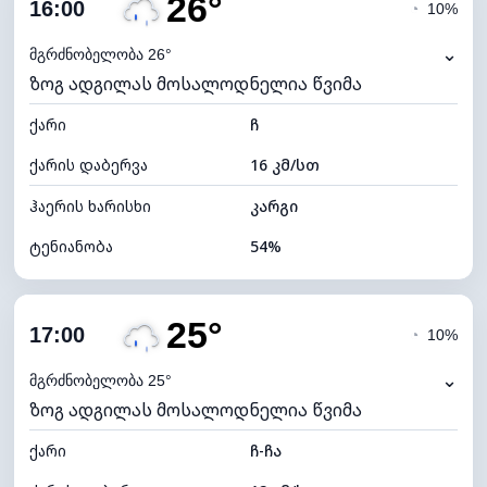
26°
ღრუბლიანობა
87%
16:00
◔
10%
ნამის წერტილი
14°C
⌄
მგრძნობელობა 26°
ზოგ ადგილას მოსალოდნელია წვიმა
ხილვადობა
9 კმ
ქარი
*
ჩ
4 (მკრთალი)
განათების ინდექსი
ქარის დაბერვა
16 კმ/სთ
ღრუბლის სიმაღლე
5040 მ
ჰაერის ხარისხი
კარგი
ტენიანობა
54%
შიდა ტენიანობა
54% (კომფორტული)
25°
ღრუბლიანობა
71%
17:00
◔
10%
ნამის წერტილი
16°C
⌄
მგრძნობელობა 25°
ზოგ ადგილას მოსალოდნელია წვიმა
ხილვადობა
10 კმ
ქარი
*
ჩ-ჩა
4 (მკრთალი)
განათების ინდექსი