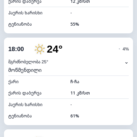
ქარის დაბერვა
12 კმ/სთ
ღრუბლის სიმაღლე
6320 მ
ჰაერის ხარისხი
-
ტენიანობა
55%
შიდა ტენიანობა
55% (კომფორტული)
24°
ღრუბლიანობა
79%
18:00
◔
4%
ნამის წერტილი
16°C
⌄
მგრძნობელობა 25°
მოწმენდილი
ხილვადობა
10 კმ
ქარი
*
ჩ-ჩა
4 (მკრთალი)
განათების ინდექსი
ქარის დაბერვა
11 კმ/სთ
ღრუბლის სიმაღლე
5680 მ
ჰაერის ხარისხი
-
ტენიანობა
61%
შიდა ტენიანობა
61% (კომფორტული)