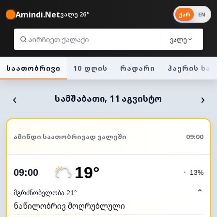
Amindi.Net
ვალე 26°
ქარ
EN
ვალე
საათობრივი
10 დღის
რადარი
ჰაერის ხა
‹
›
ᲡᲐᲛᲨᲐᲑᲐᲗᲘ, 11 ᲐᲒᲕᲘᲡᲢᲝ
ᲐᲛᲘᲜᲓᲘ ᲡᲐᲐᲗᲝᲑᲠᲘᲕᲐᲓ ᲕᲐᲚᲔᲨᲘ
09:00
19°
09:00
◔
13%
⌃
მგრძნობელობა 21°
ნაწილობრივ მოღრუბლული