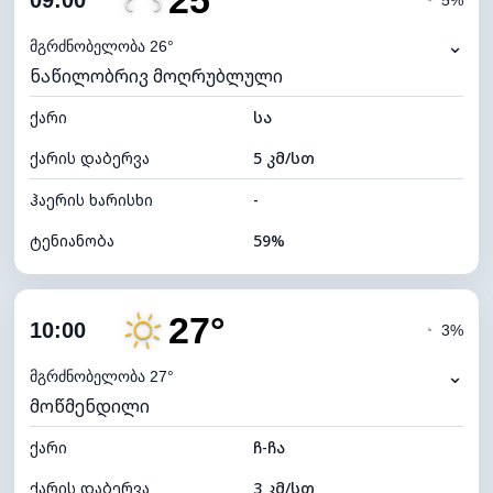
25°
09:00
◔
5%
ნამის წერტილი
17°C
⌄
მგრძნობელობა 26°
ნაწილობრივ მოღრუბლული
ხილვადობა
10 კმ
ქარი
*
სა
7 (ნათელი)
განათების ინდექსი
ქარის დაბერვა
5 კმ/სთ
ღრუბლის სიმაღლე
8880 მ
ჰაერის ხარისხი
-
ტენიანობა
59%
შიდა ტენიანობა
59% (კომფორტული)
27°
ღრუბლიანობა
32%
10:00
◔
3%
ნამის წერტილი
16°C
⌄
მგრძნობელობა 27°
მოწმენდილი
ხილვადობა
10 კმ
ქარი
*
ჩ-ჩა
7 (ნათელი)
განათების ინდექსი
ქარის დაბერვა
3 კმ/სთ
ღრუბლის სიმაღლე
9440 მ