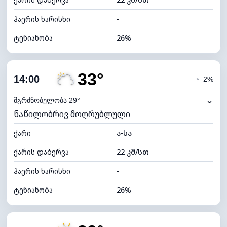
ღრუბლის სიმაღლე
10480 მ
ჰაერის ხარისხი
-
ტენიანობა
26%
შიდა ტენიანობა
26% (ოდნავ მშრალი)
33°
ღრუბლიანობა
17%
14:00
◔
2%
ნამის წერტილი
10°C
⌄
მგრძნობელობა 29°
ნაწილობრივ მოღრუბლული
ხილვადობა
10 კმ
ქარი
*
ა-სა
7 (ნათელი)
განათების ინდექსი
ქარის დაბერვა
22 კმ/სთ
ღრუბლის სიმაღლე
10640 მ
ჰაერის ხარისხი
-
ტენიანობა
26%
შიდა ტენიანობა
26% (ოდნავ მშრალი)