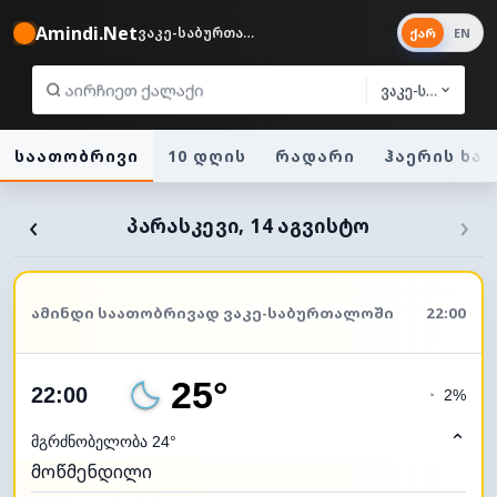
Amindi.Net
ვაკე-საბურთალო 24°
ქარ
EN
ვაკე-საბურთა
საათობრივი
10 დღის
რადარი
ჰაერის ხა
‹
›
ᲞᲐᲠᲐᲡᲙᲔᲕᲘ, 14 ᲐᲒᲕᲘᲡᲢᲝ
ᲐᲛᲘᲜᲓᲘ ᲡᲐᲐᲗᲝᲑᲠᲘᲕᲐᲓ ᲕᲐᲙᲔ-ᲡᲐᲑᲣᲠᲗᲐᲚᲝᲨᲘ
22:00
25°
22:00
◔
2%
⌃
მგრძნობელობა 24°
მოწმენდილი