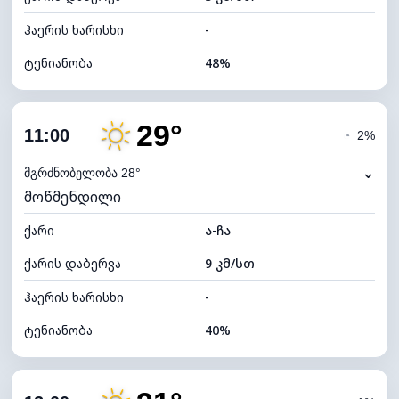
ჰაერის ხარისხი
-
ტენიანობა
48%
შიდა ტენიანობა
48% (კომფორტული)
29°
ღრუბლიანობა
24%
11:00
◔
2%
ნამის წერტილი
15°C
⌄
მგრძნობელობა 28°
მოწმენდილი
ხილვადობა
10 კმ
ქარი
*
ა-ჩა
7 (ნათელი)
განათების ინდექსი
ქარის დაბერვა
9 კმ/სთ
ღრუბლის სიმაღლე
10080 მ
ჰაერის ხარისხი
-
ტენიანობა
40%
შიდა ტენიანობა
40% (ოდნავ მშრალი)
ღრუბლიანობა
22%