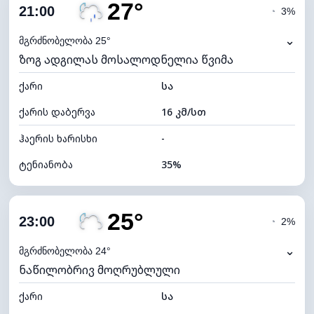
27°
ღრუბლიანობა
55%
21:00
◔
3%
ნამის წერტილი
10°C
⌄
მგრძნობელობა 25°
ზოგ ადგილას მოსალოდნელია წვიმა
ხილვადობა
10 კმ
ქარი
*
სა
7 (ნათელი)
განათების ინდექსი
ქარის დაბერვა
16 კმ/სთ
ღრუბლის სიმაღლე
7600 მ
ჰაერის ხარისხი
-
ტენიანობა
35%
შიდა ტენიანობა
35% (ოდნავ მშრალი)
25°
ღრუბლიანობა
36%
23:00
◔
2%
ნამის წერტილი
10°C
⌄
მგრძნობელობა 24°
ნაწილობრივ მოღრუბლული
ხილვადობა
10 კმ
ქარი
*
სა
0 (ბნელი)
განათების ინდექსი