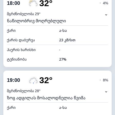
32°
ღრუბლიანობა
51%
18:00
◔
4%
ნამის წერტილი
11°C
⌄
მგრძნობელობა 29°
ნაწილობრივ მოღრუბლული
ხილვადობა
10 კმ
ქარი
*
ა-სა
7 (ნათელი)
განათების ინდექსი
ქარის დაბერვა
23 კმ/სთ
ღრუბლის სიმაღლე
7920 მ
ჰაერის ხარისხი
-
ტენიანობა
27%
შიდა ტენიანობა
27% (ოდნავ მშრალი)
32°
ღრუბლიანობა
62%
19:00
◔
8%
ნამის წერტილი
11°C
⌄
მგრძნობელობა 28°
ზოგ ადგილას მოსალოდნელია წვიმა
ხილვადობა
10 კმ
ქარი
*
ა-სა
4 (მკრთალი)
განათების ინდექსი