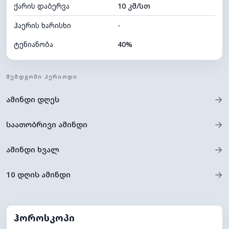
ქარის დაბერვა
10 კმ/სთ
ღრუბლის სიმაღლე
9120 მ
ჰაერის ხარისხი
-
ტენიანობა
40%
შიდა ტენიანობა
40% (ოდნავ მშრალი)
ᲨᲔᲛᲓᲒᲝᲛᲘ ᲞᲔᲠᲘᲝᲓᲘ
ღრუბლიანობა
20%
→
ამინდი დღეს
ნამის წერტილი
10°C
ხილვადობა
10 კმ
→
საათობრივი ამინდი
*
0 (ბნელი)
განათების ინდექსი
→
ამინდი ხვალ
ღრუბლის სიმაღლე
10400 მ
→
10 დღის ამინდი
ჰოროსკოპი