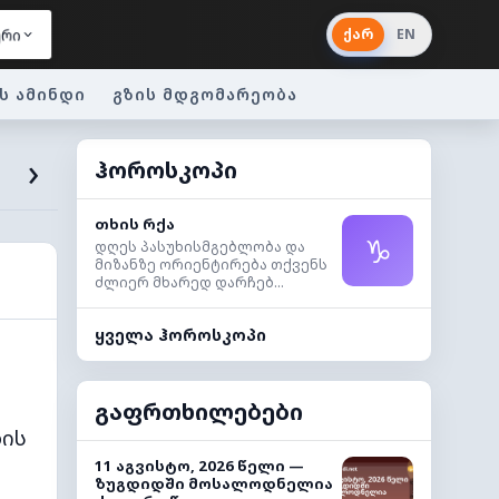
ქარ
EN
ერი
ს ამინდი
გზის მდგომარეობა
›
ჰოროსკოპი
თხის რქა
♑
დღეს პასუხისმგებლობა და
მიზანზე ორიენტირება თქვენს
ძლიერ მხარედ დარჩებ...
ყველა ჰოროსკოპი
გაფრთხილებები
ბის
11 აგვისტო, 2026 წელი —
ზუგდიდში მოსალოდნელია