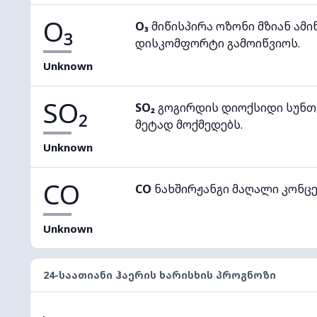
O₃
O₃
მიწისპირა ოზონი მზიან ამი
დისკომფორტი გამოიწვიოს.
Unknown
SO₂
SO₂
გოგირდის დიოქსიდი სუნთქ
მეტად მოქმედებს.
Unknown
CO
CO
ნახშირჟანგი მაღალი კონც
Unknown
24-ᲡᲐᲐᲗᲘᲐᲜᲘ ᲰᲐᲔᲠᲘᲡ ᲮᲐᲠᲘᲡᲮᲘᲡ ᲞᲠᲝᲒᲜᲝᲖᲘ