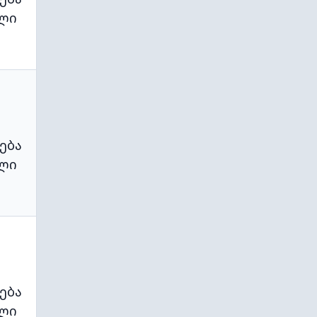
ლი
ება
ლი
ება
ლი