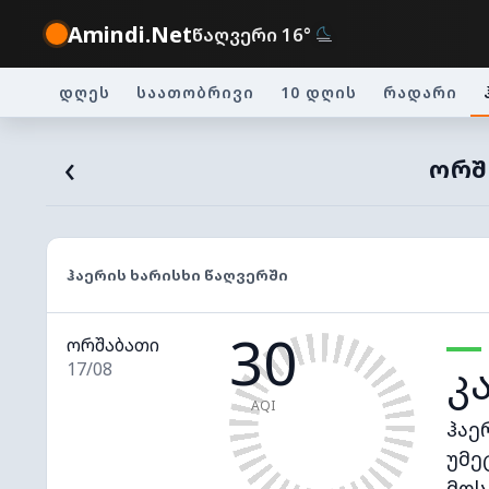
Amindi.Net
წაღვერი 16°
დღეს
საათობრივი
10 დღის
რადარი
‹
ᲝᲠᲨᲐ
ᲰᲐᲔᲠᲘᲡ ᲮᲐᲠᲘᲡᲮᲘ ᲬᲐᲦᲕᲔᲠᲨᲘ
30
ორშაბათი
კ
17/08
AQI
ჰაე
უმე
მოს