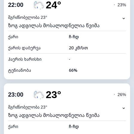
24°
ღრუბლიანობა
87%
22:00
◔
23%
ნამის წერტილი
17°C
⌄
მგრძნობელობა 23°
ზოგ ადგილას მოსალოდნელია წვიმა
ხილვადობა
10 კმ
ქარი
*
ჩ-ჩდ
0 (ბნელი)
განათების ინდექსი
ქარის დაბერვა
20 კმ/სთ
ღრუბლის სიმაღლე
5040 მ
ჰაერის ხარისხი
-
ტენიანობა
66%
შიდა ტენიანობა
66% (კომფორტული)
23°
ღრუბლიანობა
88%
23:00
◔
26%
ნამის წერტილი
17°C
⌄
მგრძნობელობა 23°
ზოგ ადგილას მოსალოდნელია წვიმა
ხილვადობა
10 კმ
ქარი
*
ჩ-ჩდ
0 (ბნელი)
განათების ინდექსი