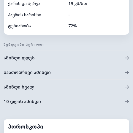
ქარის დაბერვა
19 კმ/სთ
ღრუბლის სიმაღლე
4960 მ
ჰაერის ხარისხი
-
ტენიანობა
72%
შიდა ტენიანობა
72% (კომფორტული)
ᲨᲔᲛᲓᲒᲝᲛᲘ ᲞᲔᲠᲘᲝᲓᲘ
ღრუბლიანობა
89%
→
ამინდი დღეს
ნამის წერტილი
18°C
ხილვადობა
10 კმ
→
საათობრივი ამინდი
*
0 (ბნელი)
განათების ინდექსი
→
ამინდი ხვალ
ღრუბლის სიმაღლე
4880 მ
→
10 დღის ამინდი
ჰოროსკოპი