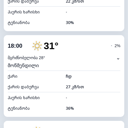
ქარის დაბერვა
22 კმ/სთ
ღრუბლის სიმაღლე
8480 მ
ჰაერის ხარისხი
-
ტენიანობა
30%
შიდა ტენიანობა
30% (ოდნავ მშრალი)
31°
ღრუბლიანობა
88%
18:00
◔
2%
ნამის წერტილი
13°C
⌄
მგრძნობელობა 28°
მოწმენდილი
ხილვადობა
5 კმ
ქარი
*
ჩდ
4 (მკრთალი)
განათების ინდექსი
ქარის დაბერვა
27 კმ/სთ
ღრუბლის სიმაღლე
4960 მ
ჰაერის ხარისხი
-
ტენიანობა
36%
შიდა ტენიანობა
36% (ოდნავ მშრალი)