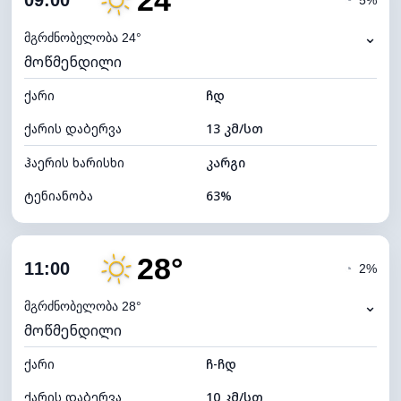
24°
09:00
◔
5%
ნამის წერტილი
17°C
⌄
მგრძნობელობა 24°
მოწმენდილი
ხილვადობა
10 კმ
ქარი
*
ჩდ
7 (ნათელი)
განათების ინდექსი
ქარის დაბერვა
13 კმ/სთ
ღრუბლის სიმაღლე
9760 მ
ჰაერის ხარისხი
კარგი
ტენიანობა
63%
შიდა ტენიანობა
63% (კომფორტული)
28°
ღრუბლიანობა
20%
11:00
◔
2%
ნამის წერტილი
17°C
⌄
მგრძნობელობა 28°
მოწმენდილი
ხილვადობა
10 კმ
ქარი
*
ჩ-ჩდ
7 (ნათელი)
განათების ინდექსი
ქარის დაბერვა
10 კმ/სთ
ღრუბლის სიმაღლე
10400 მ