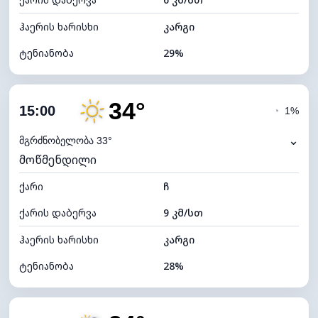
ღრუბლის სიმაღლე
11200 მ
ჰაერის ხარისხი
კარგი
ტენიანობა
29%
შიდა ტენიანობა
29% (ოდნავ მშრალი)
34°
ღრუბლიანობა
13%
15:00
◔
1%
ნამის წერტილი
13°C
⌄
მგრძნობელობა 33°
მოწმენდილი
ხილვადობა
10 კმ
ქარი
*
ჩ
7 (ნათელი)
განათების ინდექსი
ქარის დაბერვა
9 კმ/სთ
ღრუბლის სიმაღლე
10960 მ
ჰაერის ხარისხი
კარგი
ტენიანობა
28%
შიდა ტენიანობა
28% (ოდნავ მშრალი)