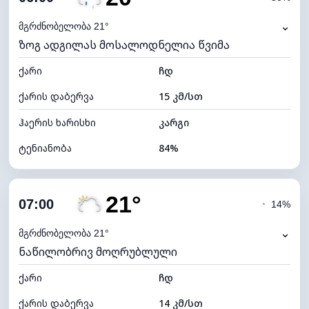
ნამის წერტილი
18°C
⌄
მგრძნობელობა 21°
ზოგ ადგილას მოსალოდნელია წვიმა
ხილვადობა
10 კმ
ქარი
*
ჩდ
0 (ბნელი)
განათების ინდექსი
ქარის დაბერვა
15 კმ/სთ
ღრუბლის სიმაღლე
7760 მ
ჰაერის ხარისხი
კარგი
ტენიანობა
84%
შიდა ტენიანობა
84% (კომფორტული)
21°
ღრუბლიანობა
82%
07:00
◔
14%
ნამის წერტილი
18°C
⌄
მგრძნობელობა 21°
ნაწილობრივ მოღრუბლული
ხილვადობა
10 კმ
ქარი
*
ჩდ
0 (ბნელი)
განათების ინდექსი
ქარის დაბერვა
14 კმ/სთ
ღრუბლის სიმაღლე
5440 მ