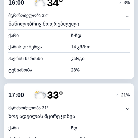
34°
ღრუბლიანობა
20%
16:00
◔
3%
ნამის წერტილი
13°C
⌄
მგრძნობელობა 32°
ნაწილობრივ მოღრუბლული
ხილვადობა
10 კმ
ქარი
*
ჩ-ჩდ
7 (ნათელი)
განათების ინდექსი
ქარის დაბერვა
14 კმ/სთ
ღრუბლის სიმაღლე
10400 მ
ჰაერის ხარისხი
კარგი
ტენიანობა
28%
შიდა ტენიანობა
28% (ოდნავ მშრალი)
33°
ღრუბლიანობა
44%
17:00
◔
21%
ნამის წერტილი
13°C
⌄
მგრძნობელობა 31°
ზოგ ადგილას მცირე ყინვა
ხილვადობა
10 კმ
ქარი
*
ჩდ
7 (ნათელი)
განათების ინდექსი