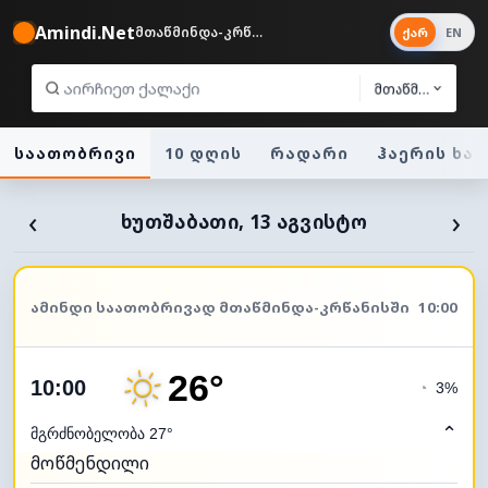
Amindi.Net
მთაწმინდა-კრწანისი 23°
ქარ
EN
მთაწმინდა-კრწ
საათობრივი
10 დღის
რადარი
ჰაერის ხა
‹
›
ᲮᲣᲗᲨᲐᲑᲐᲗᲘ, 13 ᲐᲒᲕᲘᲡᲢᲝ
ᲐᲛᲘᲜᲓᲘ ᲡᲐᲐᲗᲝᲑᲠᲘᲕᲐᲓ ᲛᲗᲐᲬᲛᲘᲜᲓᲐ-ᲙᲠᲬᲐᲜᲘᲡᲨᲘ
10:00
26°
10:00
◔
3%
⌃
მგრძნობელობა 27°
მოწმენდილი