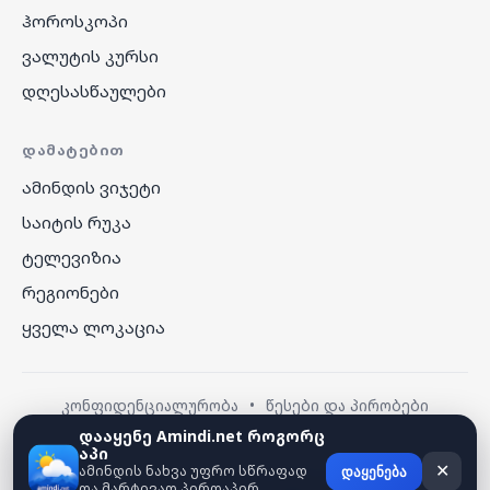
ჰოროსკოპი
ვალუტის კურსი
დღესასწაულები
ᲓᲐᲛᲐᲢᲔᲑᲘᲗ
ამინდის ვიჯეტი
საიტის რუკა
ტელევიზია
რეგიონები
ყველა ლოკაცია
კონფიდენციალურობა
•
წესები და პირობები
დააყენე Amindi.net როგორც
აპი
© 2026 amindi.net — ყველა უფლება დაცულია.
ამინდის ნახვა უფრო სწრაფად
✕
დაყენება
და მარტივად პირდაპირ