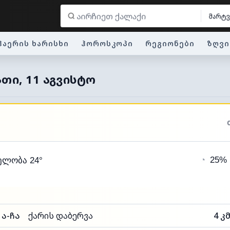
მარტ
ჰაერის ხარისხი
ჰოროსკოპი
რეგიონები
ზღვი
ᲐᲗᲘ, 11 ᲐᲒᲕᲘᲡᲢᲝ
◔
25%
ელობა 24°
ა-ჩა
ქარის დაბერვა
4 კ