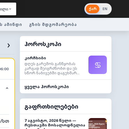
ქარ
EN
ვილი
ს ამინდი
გზის მდგომარეობა
›
ჰოროსკოპი
კირჩხიბი
♋
დღეს გარემოს განწყობას
კარგად შეიგრძნობთ და ეს
06:00
სწორ ნაბიჯებში დაგეხმარ...
ყველა ჰოროსკოპი
⌃
გაფრთხილებები
მ/სთ
7 აგვისტო, 2026 წელი —
რუსთავში მოსალოდნელია