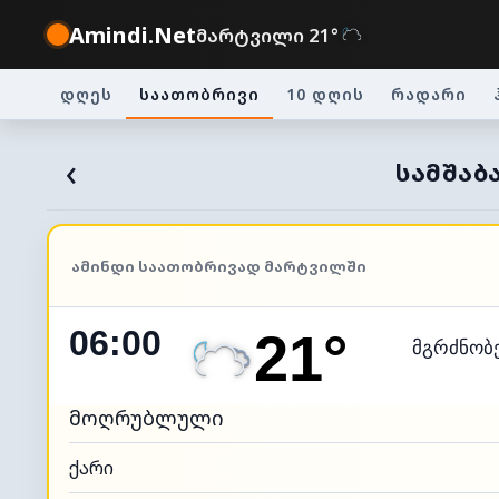
Amindi.Net
მარტვილი 21°
დღეს
საათობრივი
10 დღის
რადარი
‹
ᲡᲐᲛᲨᲐᲑ
ᲐᲛᲘᲜᲓᲘ ᲡᲐᲐᲗᲝᲑᲠᲘᲕᲐᲓ ᲛᲐᲠᲢᲕᲘᲚᲨᲘ
06:00
21°
მგრძნობ
მოღრუბლული
ქარი