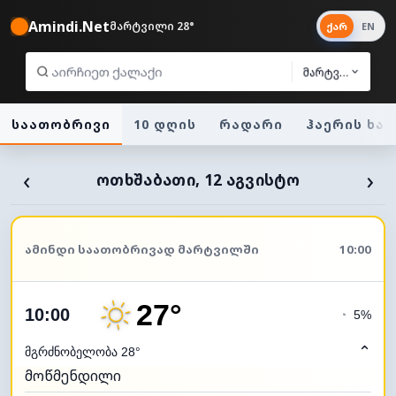
Amindi.Net
მარტვილი 28°
ქარ
EN
მარტვილი
საათობრივი
10 დღის
რადარი
ჰაერის ხა
‹
›
ᲝᲗᲮᲨᲐᲑᲐᲗᲘ, 12 ᲐᲒᲕᲘᲡᲢᲝ
ᲐᲛᲘᲜᲓᲘ ᲡᲐᲐᲗᲝᲑᲠᲘᲕᲐᲓ ᲛᲐᲠᲢᲕᲘᲚᲨᲘ
10:00
27°
10:00
◔
5%
⌃
მგრძნობელობა 28°
მოწმენდილი