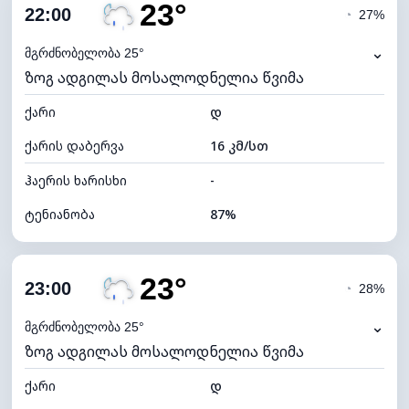
23°
ღრუბლიანობა
52%
22:00
◔
27%
ნამის წერტილი
20°C
⌄
მგრძნობელობა 25°
ზოგ ადგილას მოსალოდნელია წვიმა
ხილვადობა
10 კმ
ქარი
*
დ
0 (ბნელი)
განათების ინდექსი
ქარის დაბერვა
16 კმ/სთ
ღრუბლის სიმაღლე
7840 მ
ჰაერის ხარისხი
-
ტენიანობა
87%
შიდა ტენიანობა
87% (კომფორტული)
23°
ღრუბლიანობა
92%
23:00
◔
28%
ნამის წერტილი
21°C
⌄
მგრძნობელობა 25°
ზოგ ადგილას მოსალოდნელია წვიმა
ხილვადობა
10 კმ
ქარი
*
დ
0 (ბნელი)
განათების ინდექსი