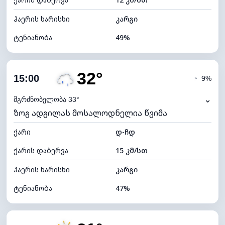
ღრუბლის სიმაღლე
11120 მ
ჰაერის ხარისხი
კარგი
ტენიანობა
49%
შიდა ტენიანობა
49% (კომფორტული)
32°
ღრუბლიანობა
28%
15:00
◔
9%
ნამის წერტილი
19°C
⌄
მგრძნობელობა 33°
ზოგ ადგილას მოსალოდნელია წვიმა
ხილვადობა
10 კმ
ქარი
*
დ-ჩდ
7 (ნათელი)
განათების ინდექსი
ქარის დაბერვა
15 კმ/სთ
ღრუბლის სიმაღლე
9760 მ
ჰაერის ხარისხი
კარგი
ტენიანობა
47%
შიდა ტენიანობა
47% (კომფორტული)