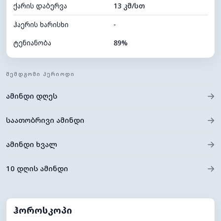
ქარის დაბერვა
13 კმ/სთ
ღრუბლის სიმაღლე
4640 მ
ჰაერის ხარისხი
-
ტენიანობა
89%
შიდა ტენიანობა
89% (კომფორტული)
ᲨᲔᲛᲓᲒᲝᲛᲘ ᲞᲔᲠᲘᲝᲓᲘ
ღრუბლიანობა
95%
→
ამინდი დღეს
ნამის წერტილი
21°C
ხილვადობა
10 კმ
→
საათობრივი ამინდი
*
0 (ბნელი)
განათების ინდექსი
→
ამინდი ხვალ
ღრუბლის სიმაღლე
4400 მ
→
10 დღის ამინდი
ჰოროსკოპი