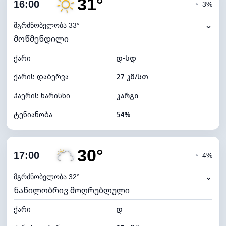
31°
ღრუბლიანობა
84%
16:00
◔
3%
ნამის წერტილი
19°C
⌄
მგრძნობელობა 33°
მოწმენდილი
ხილვადობა
10 კმ
ქარი
*
დ-სდ
4 (მკრთალი)
განათების ინდექსი
ქარის დაბერვა
27 კმ/სთ
ღრუბლის სიმაღლე
5280 მ
ჰაერის ხარისხი
კარგი
ტენიანობა
54%
შიდა ტენიანობა
54% (კომფორტული)
30°
ღრუბლიანობა
19%
17:00
◔
4%
ნამის წერტილი
20°C
⌄
მგრძნობელობა 32°
ნაწილობრივ მოღრუბლული
ხილვადობა
10 კმ
ქარი
*
დ
7 (ნათელი)
განათების ინდექსი