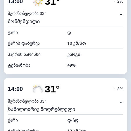
31°
13:00
◔
2%
ნამის წერტილი
19°C
⌄
მგრძნობელობა 33°
მოწმენდილი
ხილვადობა
10 კმ
ქარი
*
დ
4 (მკრთალი)
განათების ინდექსი
ქარის დაბერვა
10 კმ/სთ
ღრუბლის სიმაღლე
5440 მ
ჰაერის ხარისხი
კარგი
ტენიანობა
49%
შიდა ტენიანობა
49% (კომფორტული)
31°
ღრუბლიანობა
11%
14:00
◔
3%
ნამის წერტილი
19°C
⌄
მგრძნობელობა 33°
ნაწილობრივ მოღრუბლული
ხილვადობა
10 კმ
ქარი
*
დ-ჩდ
7 (ნათელი)
განათების ინდექსი
ქარის დაბერვა
12 კმ/სთ