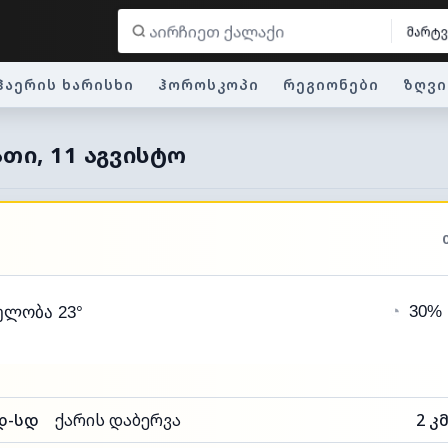
მარტ
ჰაერის ხარისხი
ჰოროსკოპი
რეგიონები
ზღვი
ᲐᲗᲘ, 11 ᲐᲒᲕᲘᲡᲢᲝ
◔
30%
ელობა 23°
დ-სდ
ქარის დაბერვა
2 კ