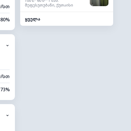
100 ₾ · 60 მ² · 1 საძ.
მეფესუთუბანი, ქუთაისი
მ/სთ
ყველა
80%
53%
⌄
0 კმ
60 მ
მ/სთ
73%
79%
⌄
0 კმ
80 მ