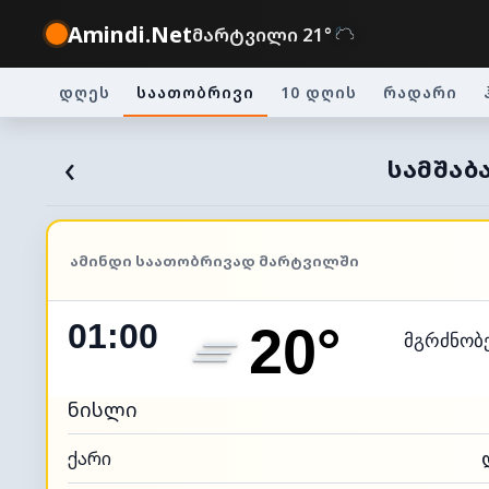
Amindi.Net
მარტვილი 21°
დღეს
საათობრივი
10 დღის
რადარი
‹
ᲡᲐᲛᲨᲐᲑ
ᲐᲛᲘᲜᲓᲘ ᲡᲐᲐᲗᲝᲑᲠᲘᲕᲐᲓ ᲛᲐᲠᲢᲕᲘᲚᲨᲘ
01:00
20°
მგრძნობ
ნისლი
ქარი