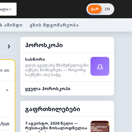
ქარ
EN
ვილი
ს ამინდი
გზის მდგომარეობა
›
ჰოროსკოპი
სასწორი
♎
დღეს ყველაზე მნიშვნელოვანი
იქნება ზომიერება — როგორც
01:00
საქმეში, ისე სიტყ...
ყველა ჰოროსკოპი
⌃
გაფრთხილებები
მ/სთ
7 აგვისტო, 2026 წელი —
რუსთავში მოსალოდნელია