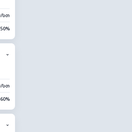
მ/სთ
50%
86%
⌄
0 კმ
20 მ
მ/სთ
60%
74%
⌄
9 კმ