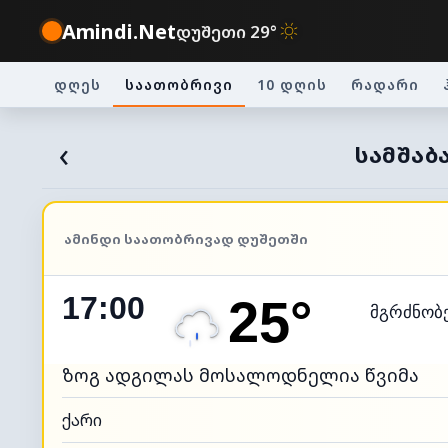
Amindi.Net
დუშეთი 29°
დღეს
საათობრივი
10 დღის
რადარი
‹
ᲡᲐᲛᲨᲐᲑ
ᲐᲛᲘᲜᲓᲘ ᲡᲐᲐᲗᲝᲑᲠᲘᲕᲐᲓ ᲓᲣᲨᲔᲗᲨᲘ
17:00
25°
მგრძნობ
ზოგ ადგილას მოსალოდნელია წვიმა
ქარი