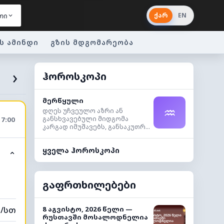
ქარ
EN
თი
ს ამინდი
გზის მდგომარეობა
›
ჰოროსკოპი
მერწყული
♒
დღეს უჩვეულო აზრი ან
განსხვავებული მიდგომა
17:00
კარგად იმუშავებს, განსაკუთრ...
ყველა ჰოროსკოპი
⌃
გაფრთხილებები
მ/სთ
8 აგვისტო, 2026 წელი —
რუსთავში მოსალოდნელია