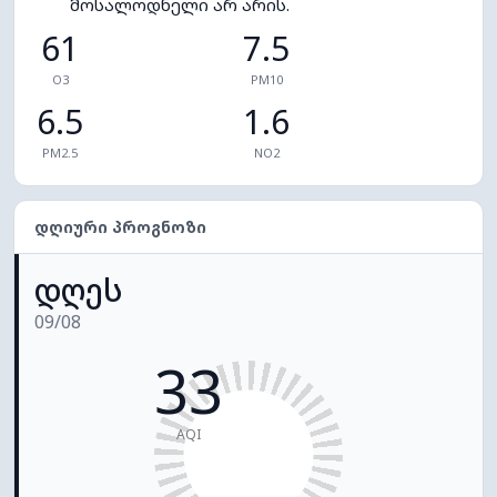
მოსალოდნელი არ არის.
61
7.5
O3
PM10
6.5
1.6
PM2.5
NO2
ᲓᲦᲘᲣᲠᲘ ᲞᲠᲝᲒᲜᲝᲖᲘ
დღეს
09/08
33
AQI