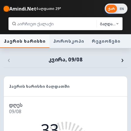
Amindi.Net
ბაღდათი 29°
ქარ
EN
ბაღდათი
ჰაერის ხარისხი
ჰოროსკოპი
რეგიონები
‹
›
ᲙᲕᲘᲠᲐ, 09/08
ᲰᲐᲔᲠᲘᲡ ᲮᲐᲠᲘᲡᲮᲘ ᲑᲐᲦᲓᲐᲗᲨᲘ
დღეს
09/08
33