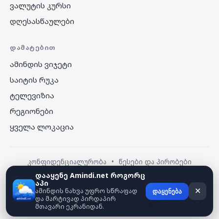
ვალუტის კურსი
დღესასწაულები
ᲓᲐᲛᲐᲢᲔᲑᲘᲗ
ამინდის ვიჯეტი
საიტის რუკა
ტელევიზია
რეგიონები
ყველა ლოკაცია
კონფიდენციალურობა
•
წესები და პირობები
დააყენე Amindi.net როგორც
აპი
© 2026 amindi.net — ყველა უფლება დაცულია.
ამინდის ნახვა უფრო სწრაფად
✕
დაყენება
და მარტივად პირდაპირ
მთავარი ეკრანიდან.