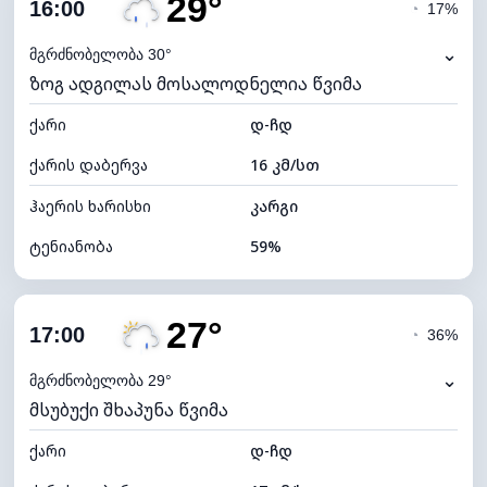
29°
ღრუბლიანობა
85%
16:00
◔
17%
ნამის წერტილი
20°C
⌄
მგრძნობელობა 30°
ზოგ ადგილას მოსალოდნელია წვიმა
ხილვადობა
9 კმ
ქარი
*
დ-ჩდ
4 (მკრთალი)
განათების ინდექსი
ქარის დაბერვა
16 კმ/სთ
ღრუბლის სიმაღლე
5200 მ
ჰაერის ხარისხი
კარგი
ტენიანობა
59%
შიდა ტენიანობა
59% (კომფორტული)
27°
ღრუბლიანობა
71%
17:00
◔
36%
ნამის წერტილი
20°C
⌄
მგრძნობელობა 29°
მსუბუქი შხაპუნა წვიმა
ხილვადობა
10 კმ
ქარი
*
დ-ჩდ
4 (მკრთალი)
განათების ინდექსი