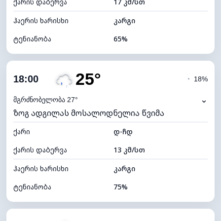
ქარის დაბერვა
17 კმ/სთ
ღრუბლის სიმაღლე
6320 მ
ჰაერის ხარისხი
კარგი
ტენიანობა
65%
შიდა ტენიანობა
65% (კომფორტული)
25°
ღრუბლიანობა
60%
18:00
◔
18%
ნამის წერტილი
20°C
⌄
მგრძნობელობა 27°
ზოგ ადგილას მოსალოდნელია წვიმა
ხილვადობა
10 კმ
ქარი
*
დ-ჩდ
7 (ნათელი)
განათების ინდექსი
ქარის დაბერვა
13 კმ/სთ
ღრუბლის სიმაღლე
7200 მ
ჰაერის ხარისხი
კარგი
ტენიანობა
75%
შიდა ტენიანობა
75% (კომფორტული)