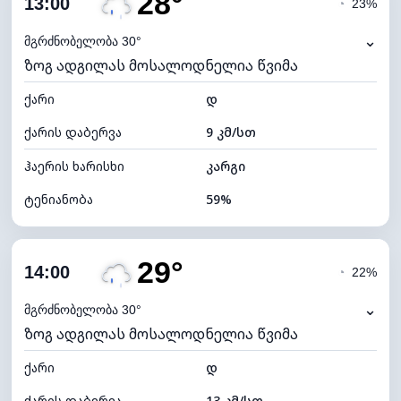
28°
13:00
◔
23%
ნამის წერტილი
19°C
⌄
მგრძნობელობა 30°
ზოგ ადგილას მოსალოდნელია წვიმა
ხილვადობა
10 კმ
ქარი
*
დ
7 (ნათელი)
განათების ინდექსი
ქარის დაბერვა
9 კმ/სთ
ღრუბლის სიმაღლე
7520 მ
ჰაერის ხარისხი
კარგი
ტენიანობა
59%
შიდა ტენიანობა
59% (კომფორტული)
29°
ღრუბლიანობა
82%
14:00
◔
22%
ნამის წერტილი
19°C
⌄
მგრძნობელობა 30°
ზოგ ადგილას მოსალოდნელია წვიმა
ხილვადობა
9 კმ
ქარი
*
დ
4 (მკრთალი)
განათების ინდექსი
ქარის დაბერვა
13 კმ/სთ