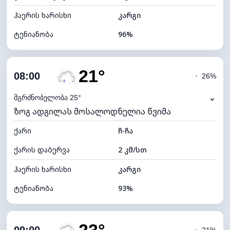
ჰაერის ხარისხი
კარგი
ტენიანობა
96%
შიდა ტენიანობა
96% (კომფორტული)
21°
ღრუბლიანობა
73%
08:00
◔
26%
ნამის წერტილი
20°C
⌄
მგრძნობელობა 25°
ზოგ ადგილას მოსალოდნელია წვიმა
ხილვადობა
2 კმ
ქარი
*
ჩ-ჩა
4 (მკრთალი)
განათების ინდექსი
ქარის დაბერვა
2 კმ/სთ
ღრუბლის სიმაღლე
6160 მ
ჰაერის ხარისხი
კარგი
ტენიანობა
93%
შიდა ტენიანობა
93% (კომფორტული)
ღრუბლიანობა
75%