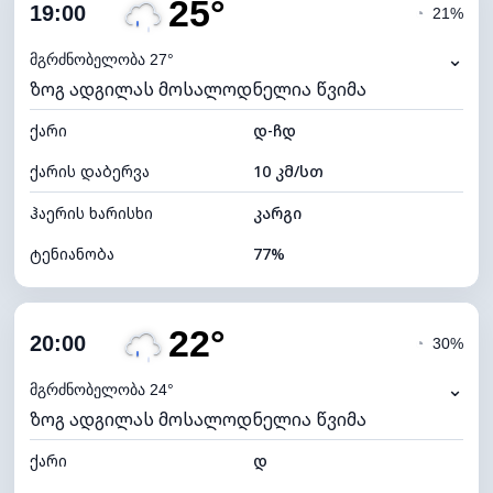
25°
ღრუბლიანობა
75%
19:00
◔
21%
ნამის წერტილი
20°C
⌄
მგრძნობელობა 27°
ზოგ ადგილას მოსალოდნელია წვიმა
ხილვადობა
10 კმ
ქარი
*
დ-ჩდ
4 (მკრთალი)
განათების ინდექსი
ქარის დაბერვა
10 კმ/სთ
ღრუბლის სიმაღლე
6000 მ
ჰაერის ხარისხი
კარგი
ტენიანობა
77%
შიდა ტენიანობა
77% (კომფორტული)
22°
ღრუბლიანობა
83%
20:00
◔
30%
ნამის წერტილი
20°C
⌄
მგრძნობელობა 24°
ზოგ ადგილას მოსალოდნელია წვიმა
ხილვადობა
10 კმ
ქარი
*
დ
4 (მკრთალი)
განათების ინდექსი