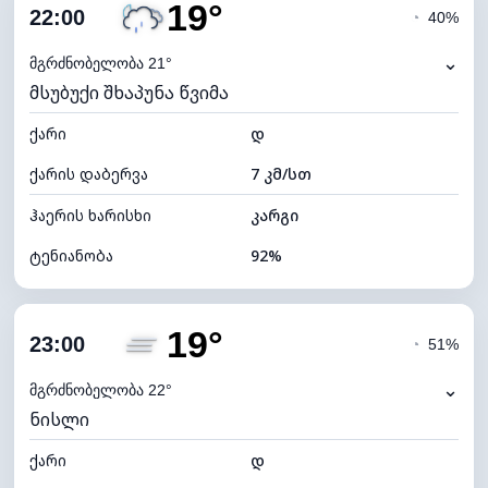
19°
ღრუბლიანობა
100%
22:00
◔
40%
ნამის წერტილი
18°C
⌄
მგრძნობელობა 21°
მსუბუქი შხაპუნა წვიმა
ხილვადობა
10 კმ
ქარი
*
დ
0 (ბნელი)
განათების ინდექსი
ქარის დაბერვა
7 კმ/სთ
ღრუბლის სიმაღლე
4000 მ
ჰაერის ხარისხი
კარგი
ტენიანობა
92%
შიდა ტენიანობა
92% (კომფორტული)
19°
ღრუბლიანობა
80%
23:00
◔
51%
ნამის წერტილი
18°C
⌄
მგრძნობელობა 22°
ნისლი
ხილვადობა
10 კმ
ქარი
*
დ
0 (ბნელი)
განათების ინდექსი