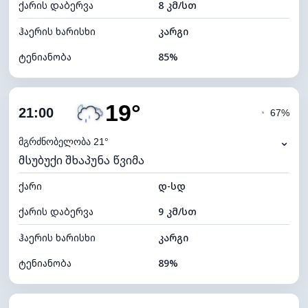
ქარის დაბერვა
8 კმ/სთ
ღრუბლის სიმაღლე
5360 მ
ჰაერის ხარისხი
კარგი
ტენიანობა
85%
შიდა ტენიანობა
85% (კომფორტული)
19°
ღრუბლიანობა
93%
21:00
◔
67%
ნამის წერტილი
19°C
⌄
მგრძნობელობა 21°
მსუბუქი შხაპუნა წვიმა
ხილვადობა
10 კმ
ქარი
*
დ-სდ
4 (მკრთალი)
განათების ინდექსი
ქარის დაბერვა
9 კმ/სთ
ღრუბლის სიმაღლე
4560 მ
ჰაერის ხარისხი
კარგი
ტენიანობა
89%
შიდა ტენიანობა
89% (კომფორტული)