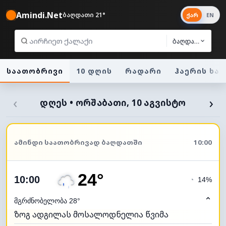
Amindi.Net
ბაღდათი 21°
ქარ
EN
ბაღდათი
საათობრივი
10 დღის
რადარი
ჰაერის ხა
‹
›
ᲓᲦᲔᲡ • ᲝᲠᲨᲐᲑᲐᲗᲘ, 10 ᲐᲒᲕᲘᲡᲢᲝ
ᲐᲛᲘᲜᲓᲘ ᲡᲐᲐᲗᲝᲑᲠᲘᲕᲐᲓ ᲑᲐᲦᲓᲐᲗᲨᲘ
10:00
24°
10:00
◔
14%
⌃
მგრძნობელობა 28°
ზოგ ადგილას მოსალოდნელია წვიმა