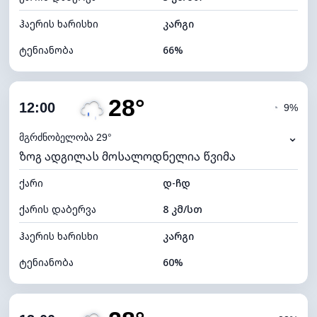
ჰაერის ხარისხი
კარგი
ტენიანობა
66%
შიდა ტენიანობა
66% (კომფორტული)
28°
ღრუბლიანობა
70%
12:00
◔
9%
ნამის წერტილი
20°C
⌄
მგრძნობელობა 29°
ზოგ ადგილას მოსალოდნელია წვიმა
ხილვადობა
10 კმ
ქარი
*
დ-ჩდ
4 (მკრთალი)
განათების ინდექსი
ქარის დაბერვა
8 კმ/სთ
ღრუბლის სიმაღლე
6400 მ
ჰაერის ხარისხი
კარგი
ტენიანობა
60%
შიდა ტენიანობა
60% (კომფორტული)
ღრუბლიანობა
56%