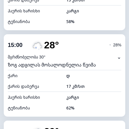
ღრუბლის სიმაღლე
5440 მ
ჰაერის ხარისხი
კარგი
ტენიანობა
58%
შიდა ტენიანობა
58% (კომფორტული)
28°
ღრუბლიანობა
81%
15:00
◔
28%
ნამის წერტილი
19°C
⌄
მგრძნობელობა 30°
ზოგ ადგილას მოსალოდნელია წვიმა
ხილვადობა
9 კმ
ქარი
*
დ
4 (მკრთალი)
განათების ინდექსი
ქარის დაბერვა
17 კმ/სთ
ღრუბლის სიმაღლე
5520 მ
ჰაერის ხარისხი
კარგი
ტენიანობა
62%
შიდა ტენიანობა
62% (კომფორტული)