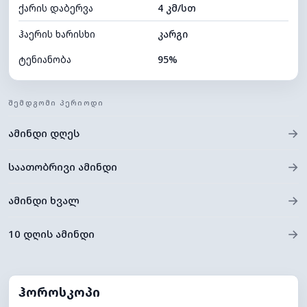
ქარის დაბერვა
4 კმ/სთ
ღრუბლის სიმაღლე
5600 მ
ჰაერის ხარისხი
კარგი
ტენიანობა
95%
შიდა ტენიანობა
95% (კომფორტული)
ᲨᲔᲛᲓᲒᲝᲛᲘ ᲞᲔᲠᲘᲝᲓᲘ
ღრუბლიანობა
100%
→
ამინდი დღეს
ნამის წერტილი
18°C
ხილვადობა
2 კმ
→
საათობრივი ამინდი
*
0 (ბნელი)
განათების ინდექსი
→
ამინდი ხვალ
ღრუბლის სიმაღლე
4000 მ
→
10 დღის ამინდი
ჰოროსკოპი