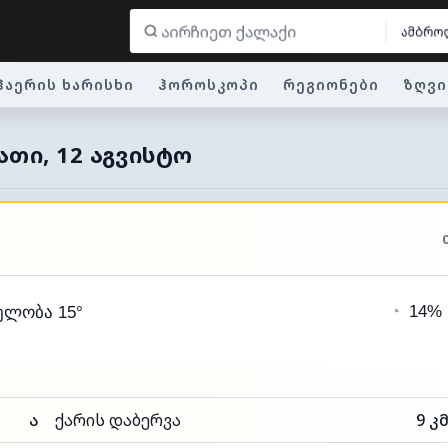
ამბრო
ჰაერის ხარისხი
ჰოროსკოპი
რეგიონები
ზღვი
ᲗᲘ, 12 ᲐᲒᲕᲘᲡᲢᲝ
◔
14%
ელობა 15°
ა
ქარის დაბერვა
9 კ