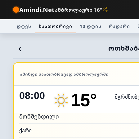
Amindi.Net
ამბროლაური 16°
დღეს
საათობრივი
10 დღის
რადარი
‹
ᲝᲗᲮᲨᲐᲑᲐ
ᲐᲛᲘᲜᲓᲘ ᲡᲐᲐᲗᲝᲑᲠᲘᲕᲐᲓ ᲐᲛᲑᲠᲝᲚᲐᲣᲠᲨᲘ
08:00
15°
მგრძნობ
მოწმენდილი
ქარი