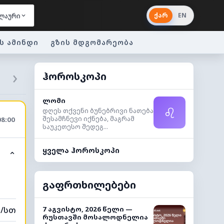
ქარ
EN
ლაური
ს ამინდი
გზის მდგომარეობა
›
ჰოროსკოპი
ლომი
♌
დღეს თქვენი ბუნებრივი ნათება
შესამჩნევი იქნება, მაგრამ
08:00
საუკეთესო შედეგ...
ყველა ჰოროსკოპი
⌃
გაფრთხილებები
მ/სთ
7 აგვისტო, 2026 წელი —
რუსთავში მოსალოდნელია