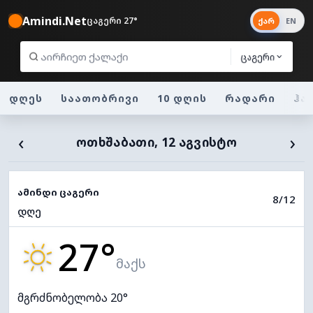
Amindi.Net
ცაგერი 27°
ქარ
EN
ცაგერი
დღეს
საათობრივი
10 დღის
რადარი
ჰა
‹
›
ᲝᲗᲮᲨᲐᲑᲐᲗᲘ, 12 ᲐᲒᲕᲘᲡᲢᲝ
ამინდი ცაგერი
8/12
დღე
27°
მაქს
მგრძნობელობა 20°