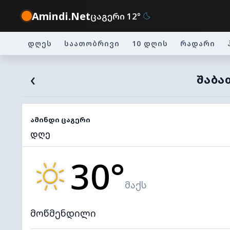
Amindi.Net
ცაგერი 12°
დღეს
საათობრივი
10 დღის
რადარი
‹
ᲨᲐᲑᲐ
ამინდი ცაგერი
დღე
30°
მაქს
მოწმენდილი