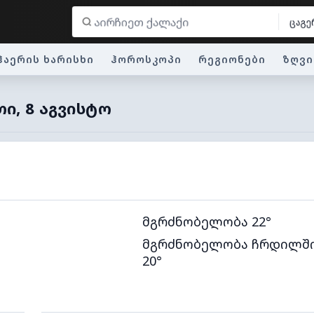
ცაგე
ჰაერის ხარისხი
ჰოროსკოპი
რეგიონები
ზღვი
ᲗᲘ, 8 ᲐᲒᲕᲘᲡᲢᲝ
მგრძნობელობა 22°
მგრძნობელობა ჩრდილშ
20°