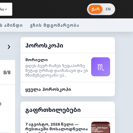
ქარ
EN
რი
ს ამინდი
გზის მდგომარეობა
›
ჰოროსკოპი
მორიელი
♏
დღეს ბევრ რამეს ზედაპირზე
მეტად ღრმად დაინახავთ და ეს
8/8
მნიშვნელოვანი უპ...
ყველა ჰოროსკოპი
ი
გაფრთხილებები
7 აგვისტო, 2026 წელი —
რუსთავში მოსალოდნელია