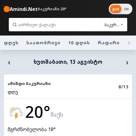
Amindi.Net
ბაკურიანი 20°
ქარ
EN
ბაკურიანი
დღეს
საათობრივი
10 დღის
რადარი
ჰა
‹
›
ᲮᲣᲗᲨᲐᲑᲐᲗᲘ, 13 ᲐᲒᲕᲘᲡᲢᲝ
ამინდი ბაკურიანი
8/13
დღე
20°
მაქს
მგრძნობელობა 18°