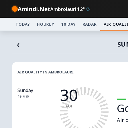
Amindi.Net
Ambrolauri 12°
TODAY
HOURLY
10 DAY
RADAR
AIR QUALI
‹
SU
AIR QUALITY IN AMBROLAURI
30
Sunday
16/08
G
AQI
Air 