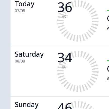
36
Today
07/08
AQI
A
34
Saturday
08/08
AQI
A
46
Sunday