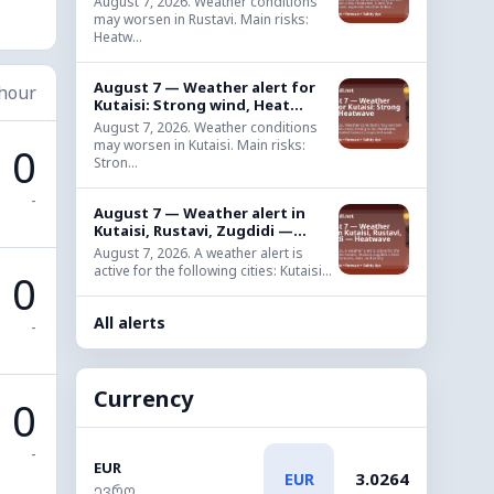
August 7, 2026. Weather conditions
may worsen in Rustavi. Main risks:
Heatw...
August 7 — Weather alert for
 hour
Kutaisi: Strong wind, Heat...
August 7, 2026. Weather conditions
may worsen in Kutaisi. Main risks:
0
Stron...
-
August 7 — Weather alert in
Kutaisi, Rustavi, Zugdidi —...
August 7, 2026. A weather alert is
active for the following cities: Kutaisi...
0
All alerts
-
Currency
0
-
EUR
3.0264
EUR
ევრო