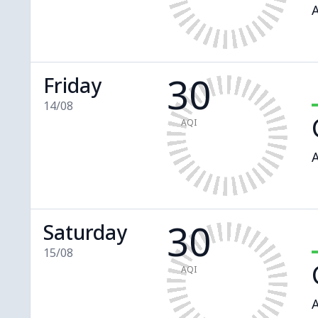
A
30
Friday
14/08
AQI
A
30
Saturday
15/08
AQI
A