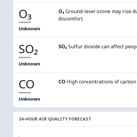
O₃
O₃
Ground-level ozone may rise d
discomfort.
Unknown
SO₂
SO₂
Sulfur dioxide can affect peop
Unknown
CO
CO
High concentrations of carbon
Unknown
24-HOUR AIR QUALITY FORECAST