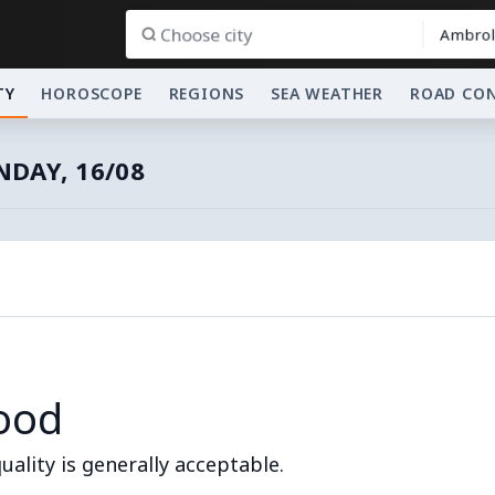
Ambrol
TY
HOROSCOPE
REGIONS
SEA WEATHER
ROAD CO
NDAY, 16/08
ood
quality is generally acceptable.