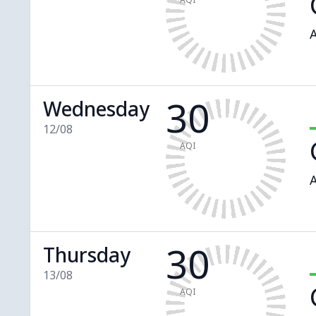
A
30
Wednesday
12/08
AQI
A
30
Thursday
13/08
AQI