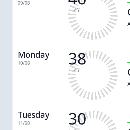
09/08
AQI
A
38
Monday
10/08
AQI
A
30
Tuesday
11/08
AQI