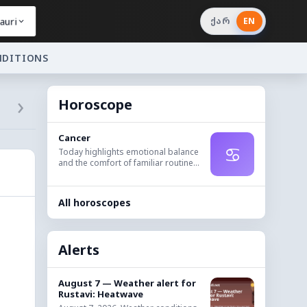
auri
ქარ
EN
NDITIONS
›
Horoscope
Cancer
♋
Today highlights emotional balance
and the comfort of familiar routine...
All horoscopes
Alerts
August 7 — Weather alert for
Rustavi: Heatwave