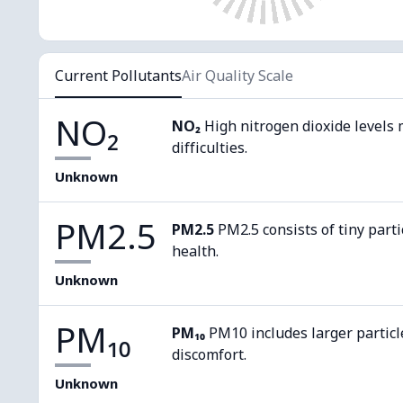
Current Pollutants
Air Quality Scale
NO₂
NO₂
High nitrogen dioxide levels 
difficulties.
Unknown
PM2.5
PM2.5
PM2.5 consists of tiny parti
health.
Unknown
PM₁₀
PM₁₀
PM10 includes larger particl
discomfort.
Unknown