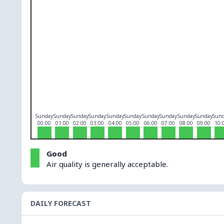
O₃
0
PM10
0
PM2.5
0
NO₂
0
Sunday
Sunday
Sunday
Sunday
Sunday
Sunday
Sunday
Sunday
Sunday
Sunday
Sun
00:00
01:00
02:00
03:00
04:00
05:00
06:00
07:00
08:00
09:00
10:
Good
Air quality is generally acceptable.
DAILY FORECAST