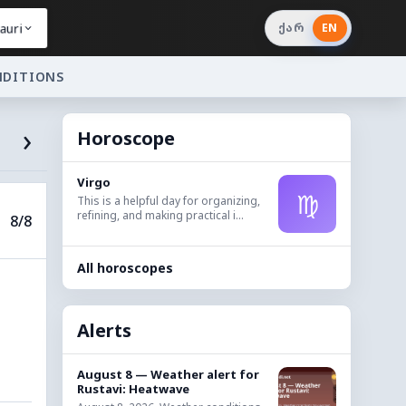
auri
ქარ
EN
NDITIONS
›
Horoscope
Virgo
♍
This is a helpful day for organizing,
refining, and making practical i...
8/8
All horoscopes
Alerts
August 8 — Weather alert for
Rustavi: Heatwave