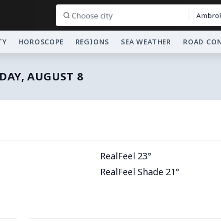
Ambrol
TY
HOROSCOPE
REGIONS
SEA WEATHER
ROAD CO
DAY, AUGUST 8
RealFeel 23°
RealFeel Shade 21°