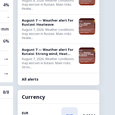
August 8, 2026. Weather conditions
4%
may worsen in Rustavi. Main risks:
Heatw...
-
August 7 — Weather alert for
Rustavi: Heatwave
0 mm
August 7, 2026. Weather conditions
may worsen in Rustavi. Main risks:
Heatw...
6%
August 7 — Weather alert for
Kutaisi: Strong wind, Heat...
→
August 7, 2026. Weather conditions
may worsen in Kutaisi. Main risks:
Stron...
→
All alerts
8/8
Currency
EUR