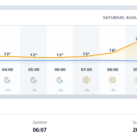
SATURDAY, AUGU
16°
13°
13°
12°
12°
04:00
05:00
06:00
07:00
08:00
0
◔
◔
◔
◔
◔
3%
3%
3%
4%
3%
Sunrise
S
06:07
2