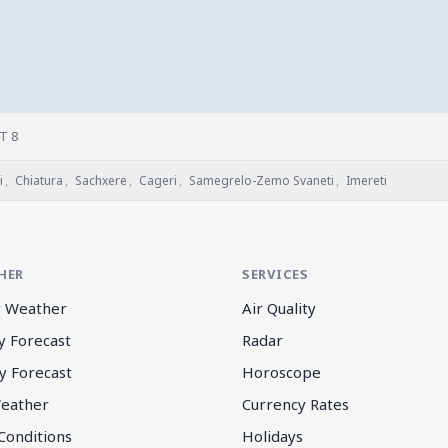
T 8
i
,
Chiatura
,
Sachxere
,
Cageri
,
Samegrelo-Zemo Svaneti
,
Imereti
HER
SERVICES
 Weather
Air Quality
y Forecast
Radar
y Forecast
Horoscope
eather
Currency Rates
Conditions
Holidays