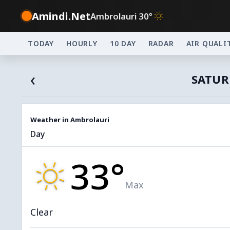
Amindi.Net
Ambrolauri 30°
TODAY
HOURLY
10 DAY
RADAR
AIR QUALI
‹
SATUR
Weather in Ambrolauri
Day
33°
Max
Clear