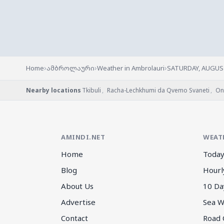
›
›
›
Home
ამბროლაური
Weather in Ambrolauri
SATURDAY, AUGUS
Nearby locations
Tkibuli
,
Racha-Lechkhumi da Qvemo Svaneti
,
On
AMINDI.NET
WEAT
Home
Today
Blog
Hourl
About Us
10 Da
Advertise
Sea W
Contact
Road 