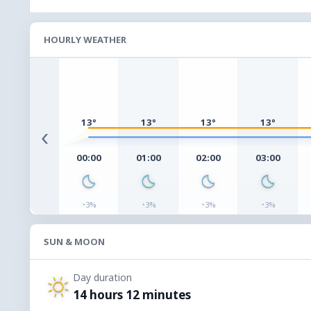
HOURLY WEATHER
13°
13°
13°
13°
‹
00:00
01:00
02:00
03:00
◔
◔
◔
◔
3%
3%
3%
3%
SUN & MOON
Day duration
14 hours 12 minutes