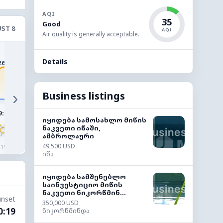
AQI
35
Good
ST 8
AQI
Air quality is generally acceptable.
32°
32°
31°
29°
28°
Details
26°
›
Business listings
9:00
10:00
11:00
12:00
13:00
14:0
იყიდება სამოსახლო მიწის
ნაკვეთი იწაში,
ამბროლაური
49,500 USD
◔
◔
◔
◔
◔
◔
1%
1%
1%
1%
1%
1%
იწა
იყიდება სამშენებლო
საინვესტიციო მიწის
ნაკვეთი ნიკორწმინ...
unset
350,000 USD
0:19
ნიკორწმინდა