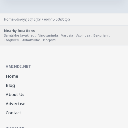
›
›
Home
ახალქალაქი
7 დღის ამინდი
Nearby locations
Samtskhe-Javakheti
,
Ninotsminda
,
Vardzia
,
Aspindza
,
Bakuriani
,
Tsaghveri
,
Akhaltsikhe
,
Borjomi
AMINDI.NET
Home
Blog
About Us
Advertise
Contact
WEATHER