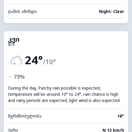
ღამის ამინდი
Night: Clear
კვი
8/9
24°
/10°
◔
73%
During the day, Patchy rain possible is expected,
temperature will be around 10° to 24°, rain chance is high
and rainy periods are expected, light wind is also expected.
მგრძნობელობა
18°
ქარი
N 13 km/h