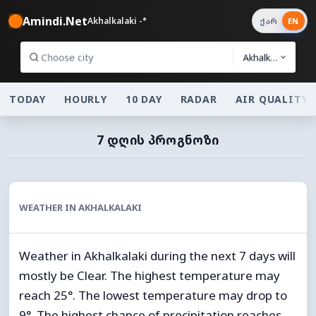
Amindi.Net
Akhalkalaki -°
ქარ
EN
Akhalkalaki
TODAY
HOURLY
10 DAY
RADAR
AIR QUALITY
7 ᲓᲦᲘᲡ ᲞᲠᲝᲒᲜᲝᲖᲘ
WEATHER IN AKHALKALAKI
Weather in Akhalkalaki during the next 7 days will
mostly be Clear. The highest temperature may
reach 25°. The lowest temperature may drop to
9°. The highest chance of precipitation reaches