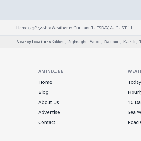
›
›
›
Home
გურჯაანი
Weather in Gurjaani
TUESDAY, AUGUST 11
Nearby locations
Kakheti
,
Sighnaghi
,
Wnori
,
Badiauri
,
Kvareli
,
T
AMINDI.NET
WEAT
Home
Today
Blog
Hourl
About Us
10 Da
Advertise
Sea W
Contact
Road 