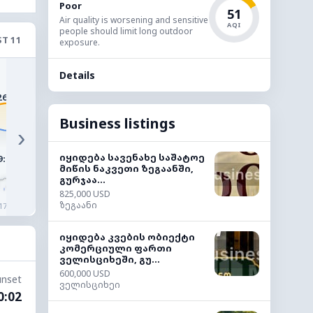
Poor
51
Air quality is worsening and sensitive
AQI
people should limit long outdoor
T 11
exposure.
34°
33°
Details
31°
30°
28°
26°
Business listings
›
იყიდება სავენახე საშატოე
9:00
10:00
11:00
12:00
13:00
14:0
მიწის ნაკვეთი ზეგაანში,
გურჯაა...
825,000 USD
ზეგაანი
◔
◔
◔
◔
◔
17%
8%
2%
1%
1%
1%
იყიდება კვების ობიექტი
კომერციული ფართი
ველისციხეში, გუ...
600,000 USD
unset
ველისციხეი
0:02