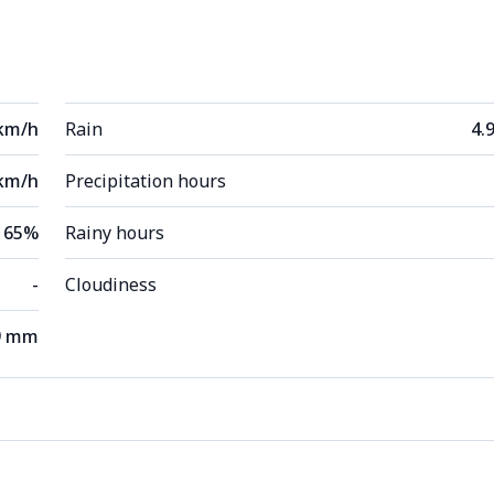
 km/h
Rain
4.
km/h
Precipitation hours
65%
Rainy hours
-
Cloudiness
9 mm