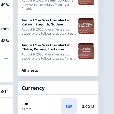
August 9, 2026. Weather conditions
49%
may worsen in Kutaisi. Main risks:
Thund...
-
August 9 — Weather alert in
Kutaisi, Zugdidi, Gudauri,...
3 mm
August 9, 2026. A weather alert is
active for the following cities: Kutaisi...
48%
August 9 — Weather alert in
Tbilisi, Kutaisi, Rustavi —...
August 9, 2026. A weather alert is
→
active for the following cities: Tbilisi...
All alerts
→
Currency
8/11
EUR
3.0212
EUR
ევრო