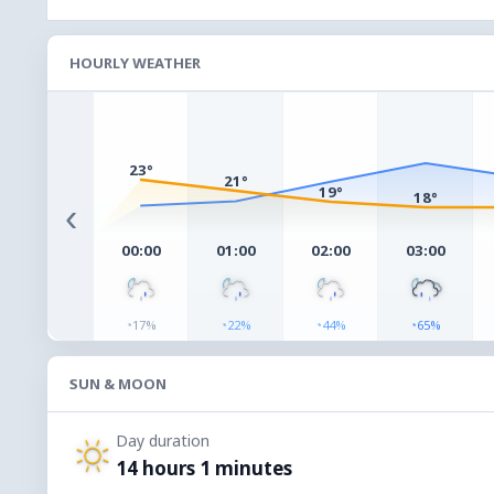
HOURLY WEATHER
23°
21°
19°
18°
‹
00:00
01:00
02:00
03:00
◔
◔
◔
◔
17%
22%
44%
65%
SUN & MOON
Day duration
14 hours 1 minutes