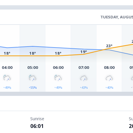
TUESDAY, AUGUS
23°
19°
18°
18°
18°
04:00
05:00
06:00
07:00
08:00
0
◔
◔
◔
◔
◔
◔
49%
55%
49%
43%
40%
Sunrise
S
06:01
2