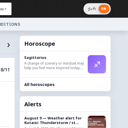
ni
ქარ
EN
NDITIONS
›
Horoscope
Sagittarius
♐
A change of scenery or mindset may
help you feel more inspired today....
8/11
All horoscopes
Alerts
August 9 — Weather alert for
Kutaisi: Thunderstorm / st...