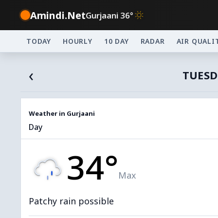
Amindi.Net
Gurjaani 36°
TODAY
HOURLY
10 DAY
RADAR
AIR QUALI
‹
TUESD
Weather in Gurjaani
Day
34°
Max
Patchy rain possible