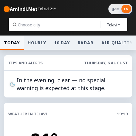
Amindi.Net
Telavi 21°
ქარ
EN
Telavi
TODAY
HOURLY
10 DAY
RADAR
AIR QUALITY
TIPS AND ALERTS
THURSDAY, 6 AUGUST
In the evening, clear — no special
warning is expected at this stage.
WEATHER IN TELAVI
19:19