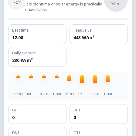
🌙
W/m²
It is nighttime or solar energy is practically
unavailable.
Best time
Peak value
12:00
443 W/m²
Daily average
230 W/m²
07:00
08:00
09:00
10:00
11:00
12:00
18:00
19:00
GHI
DHI
0
0
DNI
GTI