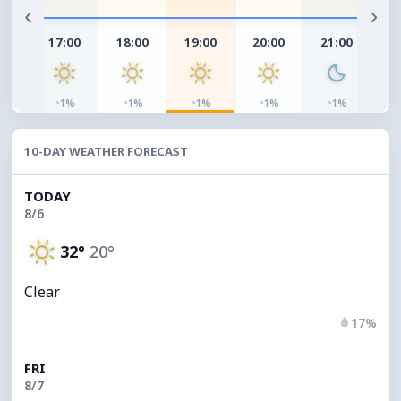
‹
›
00
17:00
18:00
19:00
20:00
21:00
22
◔
◔
◔
◔
◔
◔
%
1%
1%
1%
1%
1%
10-DAY WEATHER FORECAST
TODAY
8/6
32°
20°
Clear
17%
FRI
8/7