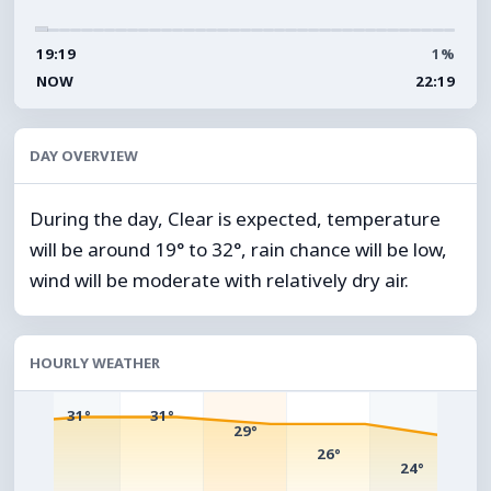
19:19
1%
NOW
22:19
DAY OVERVIEW
During the day, Clear is expected, temperature
will be around 19° to 32°, rain chance will be low,
wind will be moderate with relatively dry air.
HOURLY WEATHER
°
31°
31°
29°
26°
24°
2