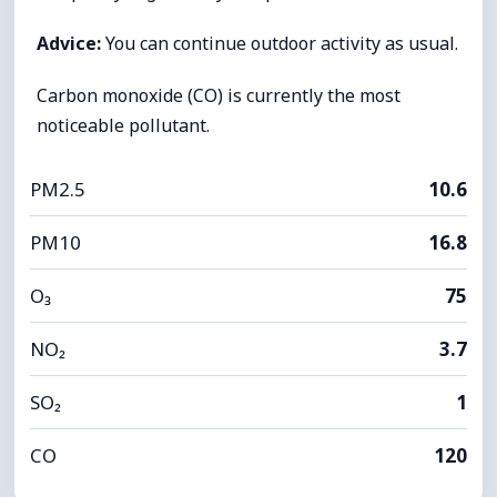
Advice:
You can continue outdoor activity as usual.
Carbon monoxide (CO) is currently the most
noticeable pollutant.
PM2.5
10.6
PM10
16.8
O₃
75
NO₂
3.7
SO₂
1
CO
120