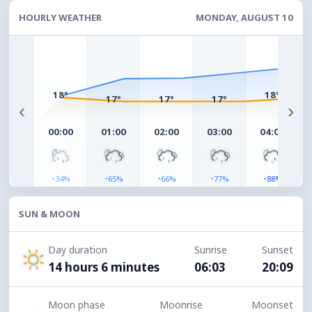
HOURLY WEATHER
MONDAY, AUGUST 10
18°
18°
17°
17°
17°
‹
›
00:00
01:00
02:00
03:00
04:00
◔
◔
◔
◔
◔
34%
65%
66%
77%
88%
SUN & MOON
Day duration
Sunrise
Sunset
14 hours 6 minutes
06:03
20:09
Moon phase
Moonrise
Moonset