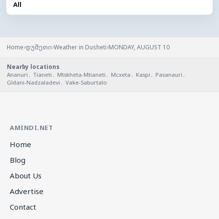
All
›
›
›
Home
დუშეთი
Weather in Dusheti
MONDAY, AUGUST 10
Nearby locations
Ananuri
,
Tianeti
,
Mtskheta-Mtianeti
,
Mcxeta
,
Kaspi
,
Pasanauri
,
Gldani-Nadzaladevi
,
Vake-Saburtalo
AMINDI.NET
Home
Blog
About Us
Advertise
Contact