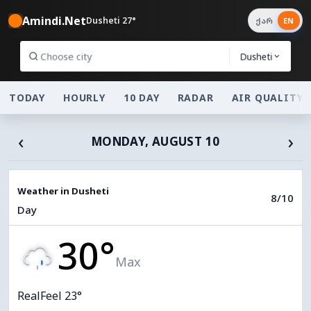
Amindi.Net
Dusheti 27°
ქარ
EN
Dusheti
TODAY
HOURLY
10 DAY
RADAR
AIR QUALITY
‹
›
MONDAY, AUGUST 10
Weather in Dusheti
8/10
Day
30°
Max
RealFeel 23°