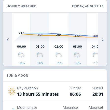
HOURLY WEATHER
FRIDAY, AUGUST 14
21°
20°
20°
19°
19°
‹
›
00:00
01:00
02:00
03:00
04:00
◔
◔
◔
◔
◔
36%
37%
31%
23%
13%
SUN & MOON
Day duration
Sunrise
Sunset
13 hours 55 minutes
06:06
20:01
Moon phase
Moonrise
Moonset