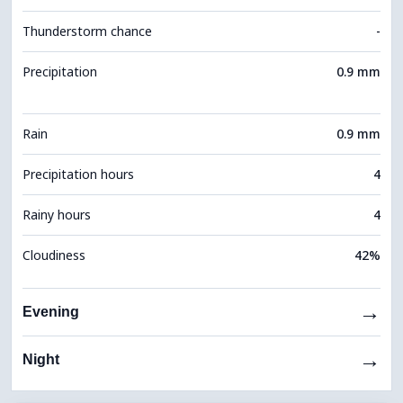
Thunderstorm chance
-
Precipitation
0.9 mm
Rain
0.9 mm
Precipitation hours
4
Rainy hours
4
Cloudiness
42%
→
Evening
→
Night