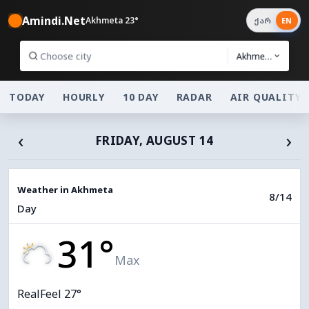
Amindi.Net
Akhmeta 23°
ქარ
EN
Akhmeta
TODAY
HOURLY
10 DAY
RADAR
AIR QUALITY
‹
›
FRIDAY, AUGUST 14
Weather in Akhmeta
8/14
Day
31°
Max
RealFeel 27°