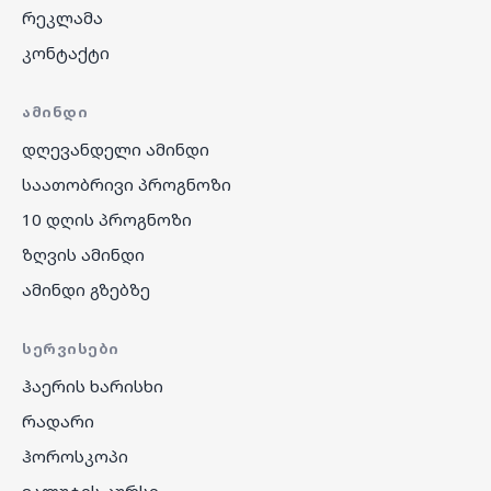
რეკლამა
კონტაქტი
ᲐᲛᲘᲜᲓᲘ
დღევანდელი ამინდი
საათობრივი პროგნოზი
10 დღის პროგნოზი
ზღვის ამინდი
ამინდი გზებზე
ᲡᲔᲠᲕᲘᲡᲔᲑᲘ
ჰაერის ხარისხი
რადარი
ჰოროსკოპი
ვალუტის კურსი