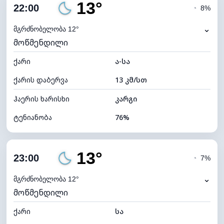
13°
ღრუბლიანობა
7%
22:00
◔
8%
ნამის წერტილი
10°C
⌄
მგრძნობელობა 12°
მოწმენდილი
ხილვადობა
10 კმ
ქარი
*
ა-სა
0 (ბნელი)
განათების ინდექსი
ქარის დაბერვა
13 კმ/სთ
ღრუბლის სიმაღლე
11440 მ
ჰაერის ხარისხი
კარგი
ტენიანობა
76%
შიდა ტენიანობა
76% (კომფორტული)
13°
ღრუბლიანობა
7%
23:00
◔
7%
ნამის წერტილი
9°C
⌄
მგრძნობელობა 12°
მოწმენდილი
ხილვადობა
10 კმ
ქარი
*
სა
0 (ბნელი)
განათების ინდექსი