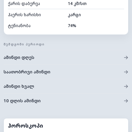
ქარის დაბერვა
14 კმ/სთ
ღრუბლის სიმაღლე
11440 მ
ჰაერის ხარისხი
კარგი
ტენიანობა
74%
შიდა ტენიანობა
74% (კომფორტული)
ᲨᲔᲛᲓᲒᲝᲛᲘ ᲞᲔᲠᲘᲝᲓᲘ
ღრუბლიანობა
6%
→
ამინდი დღეს
ნამის წერტილი
9°C
ხილვადობა
10 კმ
→
საათობრივი ამინდი
*
0 (ბნელი)
განათების ინდექსი
→
ამინდი ხვალ
ღრუბლის სიმაღლე
11520 მ
→
10 დღის ამინდი
ჰოროსკოპი