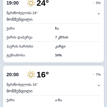
24°
ღრუბლიანობა
23%
19:00
◔
3%
ნამის წერტილი
13°C
⌄
მგრძნობელობა 24°
მოწმენდილი
ხილვადობა
10 კმ
ქარი
*
ჩა
7 (ნათელი)
განათების ინდექსი
ქარის დაბერვა
7 კმ/სთ
ღრუბლის სიმაღლე
10160 მ
ჰაერის ხარისხი
კარგი
ტენიანობა
56%
შიდა ტენიანობა
56% (კომფორტული)
16°
ღრუბლიანობა
15%
20:00
◔
7%
ნამის წერტილი
15°C
⌄
მგრძნობელობა 16°
მოწმენდილი
ხილვადობა
10 კმ
ქარი
*
ა-ჩა
7 (ნათელი)
განათების ინდექსი