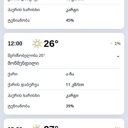
ჰაერის ხარისხი
კარგი
ტენიანობა
45%
შიდა ტენიანობა
45% (კომფორტული)
26°
ღრუბლიანობა
10%
12:00
◔
1%
ნამის წერტილი
12°C
⌄
მგრძნობელობა 25°
მოწმენდილი
ხილვადობა
10 კმ
ქარი
*
ა-ჩა
7 (ნათელი)
განათების ინდექსი
ქარის დაბერვა
11 კმ/სთ
ღრუბლის სიმაღლე
11200 მ
ჰაერის ხარისხი
კარგი
ტენიანობა
39%
შიდა ტენიანობა
39% (ოდნავ მშრალი)
ღრუბლიანობა
16%