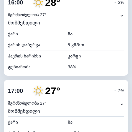
28°
ღრუბლიანობა
21%
16:00
◔
2%
ნამის წერტილი
12°C
⌄
მგრძნობელობა 27°
მოწმენდილი
ხილვადობა
10 კმ
ქარი
*
ჩა
7 (ნათელი)
განათების ინდექსი
ქარის დაბერვა
9 კმ/სთ
ღრუბლის სიმაღლე
10320 მ
ჰაერის ხარისხი
კარგი
ტენიანობა
38%
შიდა ტენიანობა
38% (ოდნავ მშრალი)
27°
ღრუბლიანობა
22%
17:00
◔
2%
ნამის წერტილი
12°C
⌄
მგრძნობელობა 27°
მოწმენდილი
ხილვადობა
10 კმ
ქარი
*
ჩა
7 (ნათელი)
განათების ინდექსი