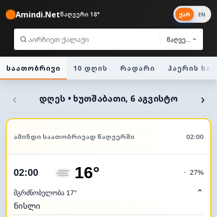
Amindi.Net
წაღვერი 18°
ქარ
EN
წაღვერი
საათობრივი
10 დღის
რადარი
ჰაერის ხა
‹
›
ᲓᲦᲔᲡ • ᲮᲣᲗᲨᲐᲑᲐᲗᲘ, 6 ᲐᲒᲕᲘᲡᲢᲝ
ᲐᲛᲘᲜᲓᲘ ᲡᲐᲐᲗᲝᲑᲠᲘᲕᲐᲓ ᲬᲐᲦᲕᲔᲠᲨᲘ
02:00
16°
02:00
◔
27%
⌃
მგრძნობელობა 17°
ნისლი