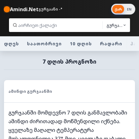
Amindi.Net
გურჯაანი -°
ქარ
EN
გურჯაანი
დღეს
საათობრივი
10 დღის
რადარი
ჰა
7 ᲓᲦᲘᲡ ᲞᲠᲝᲒᲜᲝᲖᲘ
ᲐᲛᲘᲜᲓᲘ ᲒᲣᲠᲯᲐᲐᲜᲨᲘ
გურჯაანში მომდევნო 7 დღის განმავლობაში
ამინდი ძირითადად მოწმენდილი იქნება.
ყველაზე მაღალი ტემპერატურა
მოსალოდნელია 37°-მდე. ყველაზე დაბალი