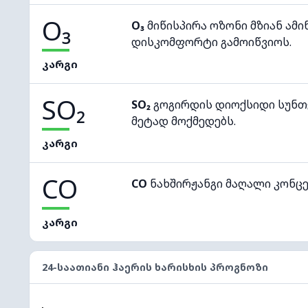
O₃
O₃
მიწისპირა ოზონი მზიან ამი
დისკომფორტი გამოიწვიოს.
კარგი
SO₂
SO₂
გოგირდის დიოქსიდი სუნთქ
მეტად მოქმედებს.
კარგი
CO
CO
ნახშირჟანგი მაღალი კონც
კარგი
24-ᲡᲐᲐᲗᲘᲐᲜᲘ ᲰᲐᲔᲠᲘᲡ ᲮᲐᲠᲘᲡᲮᲘᲡ ᲞᲠᲝᲒᲜᲝᲖᲘ