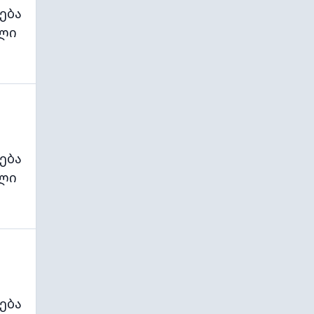
ება
ლი
ება
ლი
ება