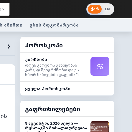
ქარ
EN
ი
ს ამინდი
გზის მდგომარეობა
›
ჰოროსკოპი
კირჩხიბი
♋
დღეს გარემოს განწყობას
კარგად შეიგრძნობთ და ეს
სწორ ნაბიჯებში დაგეხმარ...
ყველა ჰოროსკოპი
გაფრთხილებები
ბის
8 აგვისტო, 2026 წელი —
რუსთავში მოსალოდნელია