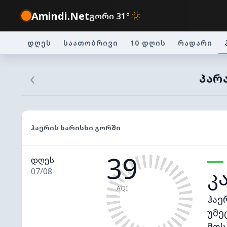
Amindi.Net
გორი 31°
დღეს
საათობრივი
10 დღის
რადარი
‹
ᲞᲐᲠᲐ
ᲰᲐᲔᲠᲘᲡ ᲮᲐᲠᲘᲡᲮᲘ ᲒᲝᲠᲨᲘ
39
დღეს
კ
07/08
AQI
ჰაე
უმე
მოს