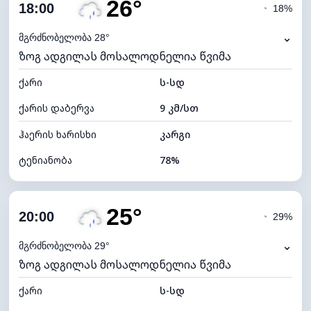
26°
ღრუბლიანობა
81%
18:00
◔
18%
ნამის წერტილი
22°C
⌄
მგრძნობელობა 28°
ზოგ ადგილას მოსალოდნელია წვიმა
ხილვადობა
9 კმ
ქარი
*
ს-სდ
4 (მკრთალი)
განათების ინდექსი
ქარის დაბერვა
9 კმ/სთ
ღრუბლის სიმაღლე
5520 მ
ჰაერის ხარისხი
კარგი
ტენიანობა
78%
შიდა ტენიანობა
78% (კომფორტული)
25°
ღრუბლიანობა
71%
20:00
◔
29%
ნამის წერტილი
22°C
⌄
მგრძნობელობა 29°
ზოგ ადგილას მოსალოდნელია წვიმა
ხილვადობა
10 კმ
ქარი
*
ს-სდ
4 (მკრთალი)
განათების ინდექსი