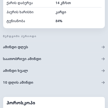
ქარის დაბერვა
14 კმ/სთ
ღრუბლის სიმაღლე
5520 მ
ჰაერის ხარისხი
კარგი
ტენიანობა
84%
შიდა ტენიანობა
84% (კომფორტული)
ᲨᲔᲛᲓᲒᲝᲛᲘ ᲞᲔᲠᲘᲝᲓᲘ
ღრუბლიანობა
75%
→
ამინდი დღეს
ნამის წერტილი
20°C
ხილვადობა
9 კმ
→
საათობრივი ამინდი
*
0 (ბნელი)
განათების ინდექსი
→
ამინდი ხვალ
ღრუბლის სიმაღლე
6000 მ
→
10 დღის ამინდი
ჰოროსკოპი