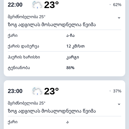
23°
ღრუბლიანობა
80%
22:00
◔
62%
ნამის წერტილი
21°C
⌄
მგრძნობელობა 25°
ზოგ ადგილას მოსალოდნელია წვიმა
ხილვადობა
9 კმ
ქარი
*
ა-ჩა
0 (ბნელი)
განათების ინდექსი
ქარის დაბერვა
12 კმ/სთ
ღრუბლის სიმაღლე
5600 მ
ჰაერის ხარისხი
კარგი
ტენიანობა
86%
შიდა ტენიანობა
86% (კომფორტული)
23°
ღრუბლიანობა
81%
23:00
◔
37%
ნამის წერტილი
20°C
⌄
მგრძნობელობა 25°
ზოგ ადგილას მოსალოდნელია წვიმა
ხილვადობა
9 კმ
ქარი
*
ა
0 (ბნელი)
განათების ინდექსი