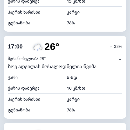
ქარის დაბერვა
15 კმ/სთ
ღრუბლის სიმაღლე
5040 მ
ჰაერის ხარისხი
კარგი
ტენიანობა
78%
შიდა ტენიანობა
78% (კომფორტული)
26°
ღრუბლიანობა
78%
17:00
◔
33%
ნამის წერტილი
22°C
⌄
მგრძნობელობა 28°
ზოგ ადგილას მოსალოდნელია წვიმა
ხილვადობა
9 კმ
ქარი
*
ს-სდ
4 (მკრთალი)
განათების ინდექსი
ქარის დაბერვა
10 კმ/სთ
ღრუბლის სიმაღლე
5760 მ
ჰაერის ხარისხი
კარგი
ტენიანობა
78%
შიდა ტენიანობა
78% (კომფორტული)