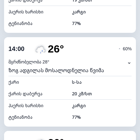
ღრუბლის სიმაღლე
5520 მ
ჰაერის ხარისხი
კარგი
ტენიანობა
77%
შიდა ტენიანობა
77% (კომფორტული)
26°
ღრუბლიანობა
76%
14:00
◔
60%
ნამის წერტილი
22°C
⌄
მგრძნობელობა 28°
ზოგ ადგილას მოსალოდნელია წვიმა
ხილვადობა
9 კმ
ქარი
*
ს-სა
4 (მკრთალი)
განათების ინდექსი
ქარის დაბერვა
20 კმ/სთ
ღრუბლის სიმაღლე
5920 მ
ჰაერის ხარისხი
კარგი
ტენიანობა
77%
შიდა ტენიანობა
77% (კომფორტული)