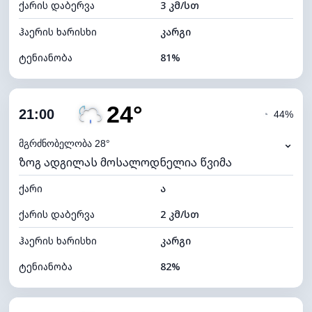
ქარის დაბერვა
3 კმ/სთ
ღრუბლის სიმაღლე
6320 მ
ჰაერის ხარისხი
კარგი
ტენიანობა
81%
შიდა ტენიანობა
81% (კომფორტული)
24°
ღრუბლიანობა
72%
21:00
◔
44%
ნამის წერტილი
21°C
⌄
მგრძნობელობა 28°
ზოგ ადგილას მოსალოდნელია წვიმა
ხილვადობა
10 კმ
ქარი
*
ა
4 (მკრთალი)
განათების ინდექსი
ქარის დაბერვა
2 კმ/სთ
ღრუბლის სიმაღლე
6240 მ
ჰაერის ხარისხი
კარგი
ტენიანობა
82%
შიდა ტენიანობა
82% (კომფორტული)