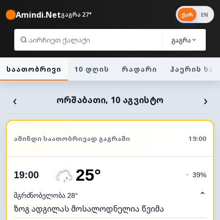
Amindi.Net
გაგრა 27°
ქარ
EN
გაგრა
საათობრივი
10 დღის
რადარი
ჰაერის ხა
‹
›
ᲝᲠᲨᲐᲑᲐᲗᲘ, 10 ᲐᲒᲕᲘᲡᲢᲝ
ᲐᲛᲘᲜᲓᲘ ᲡᲐᲐᲗᲝᲑᲠᲘᲕᲐᲓ ᲒᲐᲒᲠᲐᲨᲘ
19:00
25°
19:00
◔
39%
⌃
მგრძნობელობა 28°
ზოგ ადგილას მოსალოდნელია წვიმა