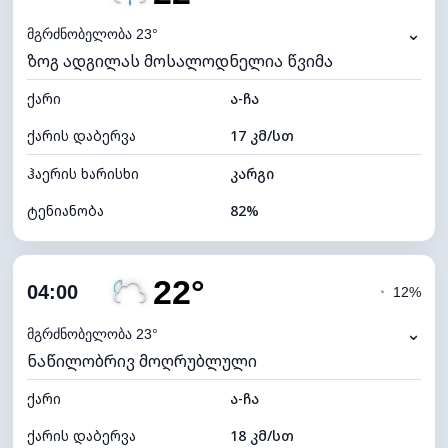
ნამის წერტილი
20°C
⌄
მგრძნობელობა 23°
ზოგ ადგილას მოსალოდნელია წვიმა
ხილვადობა
9 კმ
ქარი
*
ა-ჩა
0 (ბნელი)
განათების ინდექსი
ქარის დაბერვა
17 კმ/სთ
ღრუბლის სიმაღლე
6240 მ
ჰაერის ხარისხი
კარგი
ტენიანობა
82%
შიდა ტენიანობა
82% (კომფორტული)
22°
ღრუბლიანობა
83%
04:00
◔
12%
ნამის წერტილი
19°C
⌄
მგრძნობელობა 23°
ნაწილობრივ მოღრუბლული
ხილვადობა
10 კმ
ქარი
*
ა-ჩა
0 (ბნელი)
განათების ინდექსი
ქარის დაბერვა
18 კმ/სთ
ღრუბლის სიმაღლე
5360 მ