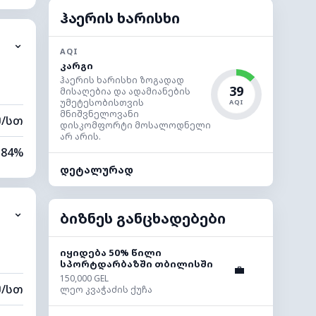
44%
ჰაერის ხარისხი
⌄
0 კმ
AQI
კარგი
80 მ
ჰაერის ხარისხი ზოგადად
39
მისაღებია და ადამიანების
უმეტესობისთვის
AQI
მნიშვნელოვანი
მ/სთ
დისკომფორტი მოსალოდნელი
არ არის.
84%
დეტალურად
58%
⌄
0 კმ
ბიზნეს განცხადებები
60 მ
იყიდება 50% წილი
სპორტდარბაზში თბილისში
💼
150,000 GEL
მ/სთ
ლეო კვაჭაძის ქუჩა