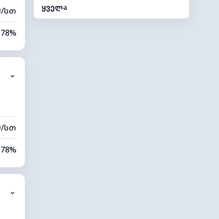
ყველა
მ/სთ
78%
34%
⌄
0 კმ
80 მ
მ/სთ
78%
43%
⌄
0 კმ
60 მ