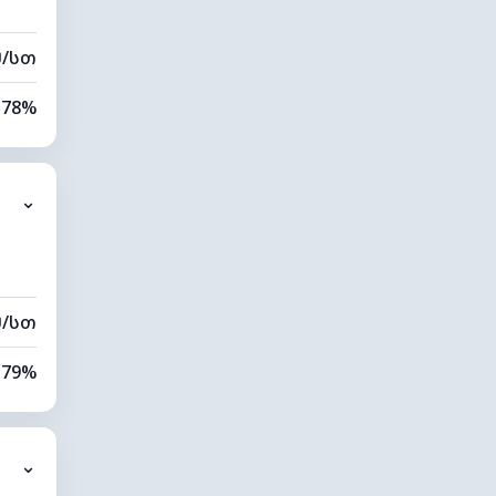
მ/სთ
78%
76%
⌄
0 კმ
20 მ
მ/სთ
79%
73%
⌄
9 კმ