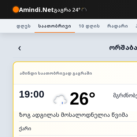
Amindi.Net
გაგრა 24°
დღეს
საათობრივი
10 დღის
რადარი
‹
ᲝᲠᲨᲐᲑᲐ
ᲐᲛᲘᲜᲓᲘ ᲡᲐᲐᲗᲝᲑᲠᲘᲕᲐᲓ ᲒᲐᲒᲠᲐᲨᲘ
19:00
26°
მგრძნობ
ზოგ ადგილას მოსალოდნელია წვიმა
ქარი