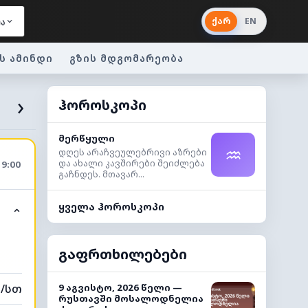
ქარ
EN
ა
ს ამინდი
გზის მდგომარეობა
›
ჰოროსკოპი
მერწყული
♒
დღეს არაჩვეულებრივი აზრები
და ახალი კავშირები შეიძლება
19:00
გაჩნდეს. მთავარ...
ყველა ჰოროსკოპი
⌃
გაფრთხილებები
მ/სთ
9 აგვისტო, 2026 წელი —
რუსთავში მოსალოდნელია