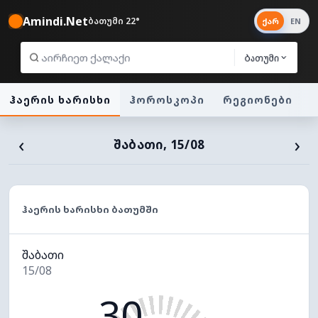
Amindi.Net
ბათუმი 22°
ქარ
EN
ბათუმი
ჰაერის ხარისხი
ჰოროსკოპი
რეგიონები
‹
›
ᲨᲐᲑᲐᲗᲘ, 15/08
ᲰᲐᲔᲠᲘᲡ ᲮᲐᲠᲘᲡᲮᲘ ᲑᲐᲗᲣᲛᲨᲘ
შაბათი
15/08
30