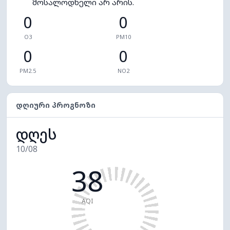
მოსალოდნელი არ არის.
0
0
O3
PM10
0
0
PM2.5
NO2
ᲓᲦᲘᲣᲠᲘ ᲞᲠᲝᲒᲜᲝᲖᲘ
დღეს
10/08
38
AQI