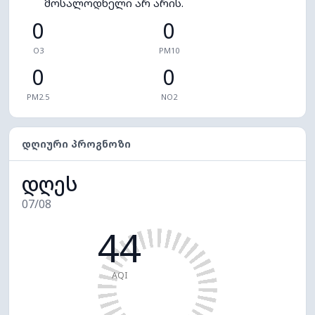
მოსალოდნელი არ არის.
0
0
O3
PM10
0
0
PM2.5
NO2
ᲓᲦᲘᲣᲠᲘ ᲞᲠᲝᲒᲜᲝᲖᲘ
დღეს
07/08
44
AQI