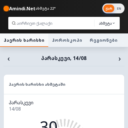
Amindi.Net
ახმეტა 22°
ქარ
EN
ახმეტა
ჰაერის ხარისხი
ჰოროსკოპი
რეგიონები
‹
›
ᲞᲐᲠᲐᲡᲙᲔᲕᲘ, 14/08
ᲰᲐᲔᲠᲘᲡ ᲮᲐᲠᲘᲡᲮᲘ ᲐᲮᲛᲔᲢᲐᲨᲘ
პარასკევი
14/08
30