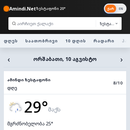
Amindi.Net
ზესტაფონი 20°
ქარ
EN
ზესტაფონი
დღეს
საათობრივი
10 დღის
რადარი
ჰა
‹
›
ᲝᲠᲨᲐᲑᲐᲗᲘ, 10 ᲐᲒᲕᲘᲡᲢᲝ
ამინდი ზესტაფონი
8/10
დღე
29°
მაქს
მგრძნობელობა 25°