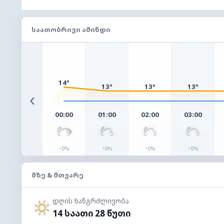
ᲡᲐᲐᲗᲝᲑᲠᲘᲕᲘ ᲐᲛᲘᲜᲓᲘ
14°
13°
13°
13°
‹
00:00
01:00
02:00
03:00
◔
◔
◔
◔
0%
0%
0%
0%
ᲛᲖᲔ & ᲛᲗᲕᲐᲠᲔ
დღის ხანგრძლივობა
14 საათი 28 წუთი