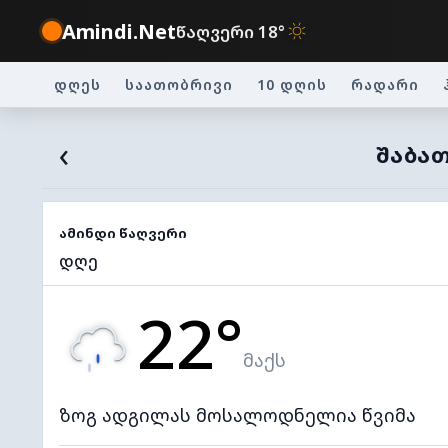
Amindi.Net
წაღვერი 18°
დღეს
საათობრივი
10 დღის
რადარი
‹
ᲨᲐᲑᲐᲗ
ამინდი წაღვერი
დღე
22°
მაქს
ზოგ ადგილას მოსალოდნელია წვიმა