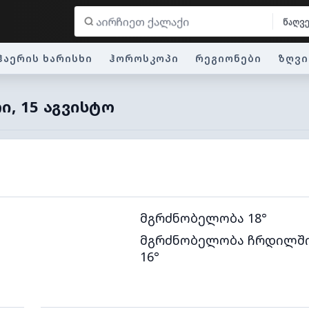
წაღვ
ჰაერის ხარისხი
ჰოროსკოპი
რეგიონები
ზღვი
Ი, 15 ᲐᲒᲕᲘᲡᲢᲝ
მგრძნობელობა 18°
მგრძნობელობა ჩრდილშ
16°