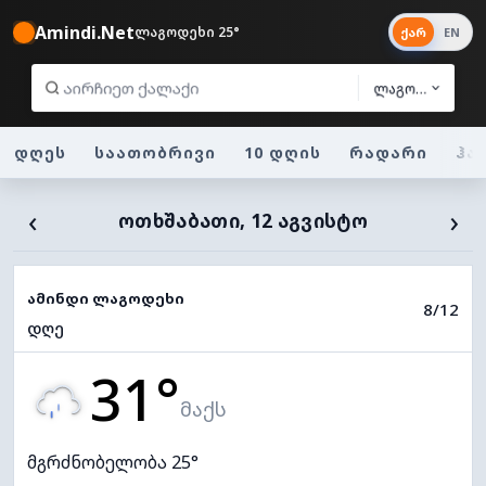
Amindi.Net
ლაგოდეხი 25°
ქარ
EN
ლაგოდეხი
დღეს
საათობრივი
10 დღის
რადარი
ჰა
‹
›
ᲝᲗᲮᲨᲐᲑᲐᲗᲘ, 12 ᲐᲒᲕᲘᲡᲢᲝ
ამინდი ლაგოდეხი
8/12
დღე
31°
მაქს
მგრძნობელობა 25°