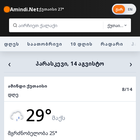
Amindi.Net
ქუთაისი 27°
ქარ
EN
ქუთაისი
დღეს
საათობრივი
10 დღის
რადარი
ჰა
‹
›
ᲞᲐᲠᲐᲡᲙᲔᲕᲘ, 14 ᲐᲒᲕᲘᲡᲢᲝ
ამინდი ქუთაისი
8/14
დღე
29°
მაქს
მგრძნობელობა 25°