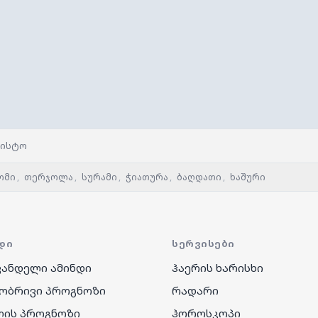
ვისტო
ომი
,
თერჯოლა
,
სურამი
,
ჭიათურა
,
ბაღდათი
,
ხაშური
ᲓᲘ
ᲡᲔᲠᲕᲘᲡᲔᲑᲘ
ანდელი ამინდი
ჰაერის ხარისხი
ობრივი პროგნოზი
რადარი
ღის პროგნოზი
ჰოროსკოპი