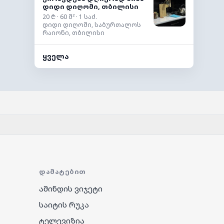
დიდი დიღომი, თბილისი
20 ₾ · 60 მ² · 1 საძ.
დიდი დიღომი, საბურთალოს
რაიონი, თბილისი
ყველა
ᲓᲐᲛᲐᲢᲔᲑᲘᲗ
ამინდის ვიჯეტი
საიტის რუკა
ტელევიზია