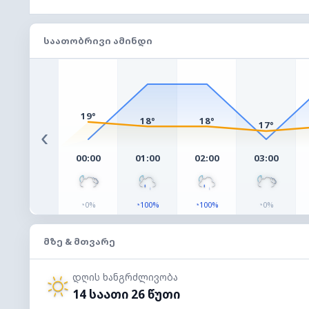
ᲡᲐᲐᲗᲝᲑᲠᲘᲕᲘ ᲐᲛᲘᲜᲓᲘ
19°
18°
18°
17°
‹
00:00
01:00
02:00
03:00
◔
◔
◔
◔
0%
100%
100%
0%
ᲛᲖᲔ & ᲛᲗᲕᲐᲠᲔ
დღის ხანგრძლივობა
14 საათი 26 წუთი