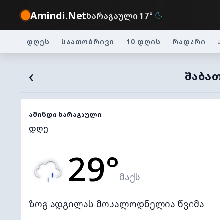
Amindi.Net
ხარაგაული 17°
დღეს
საათობრივი
10 დღის
რადარი
‹
ᲨᲐᲑᲐᲗ
ამინდი ხარაგაული
დღე
29°
მაქს
ზოგ ადგილას მოსალოდნელია წვიმა