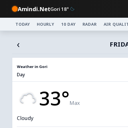
Amindi.Net
Gori 18°
TODAY
HOURLY
10 DAY
RADAR
AIR QUALI
‹
FRID
Weather in Gori
Day
33°
Max
Cloudy