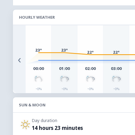
HOURLY WEATHER
23°
23°
22°
22°
‹
00:00
01:00
02:00
03:00
◔
◔
◔
◔
0%
0%
0%
0%
SUN & MOON
Day duration
14 hours 23 minutes