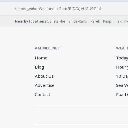
›
›
›
Home
გორი
Weather in Gori
FRIDAY, AUGUST 14
Nearby locations
Uplistsikhe
,
Shida-Kartli
,
Kareli
,
Kaspi
,
Tskhinv
AMINDI.NET
WEAT
Home
Today
Blog
Hourl
About Us
10 Da
Advertise
Sea W
Contact
Road 