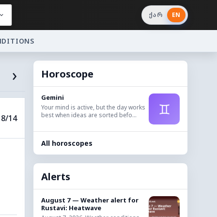
ქარ
EN
NDITIONS
›
Horoscope
Gemini
♊
Your mind is active, but the day works
best when ideas are sorted befo...
8/14
All horoscopes
Alerts
August 7 — Weather alert for
Rustavi: Heatwave