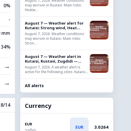
August 7, 2026. Weather conditions
0%
may worsen in Rustavi. Main risks:
Heatw...
-
August 7 — Weather alert for
Kutaisi: Strong wind, Heat...
0 mm
August 7, 2026. Weather conditions
may worsen in Kutaisi. Main risks:
Stron...
34%
August 7 — Weather alert in
Kutaisi, Rustavi, Zugdidi —...
→
August 7, 2026. A weather alert is
active for the following cities: Kutaisi...
→
All alerts
Currency
8/14
EUR
3.0264
EUR
ევრო