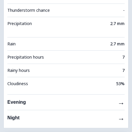
Thunderstorm chance
-
Precipitation
2.7 mm
Rain
2.7 mm
Precipitation hours
7
Rainy hours
7
Cloudiness
53%
→
Evening
→
Night