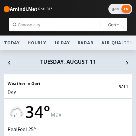
Amindi.Net
Gori 31°
ქარ
EN
Gori
TODAY
HOURLY
10 DAY
RADAR
AIR QUALITY
‹
›
TUESDAY, AUGUST 11
Weather in Gori
8/11
Day
34°
Max
RealFeel 25°