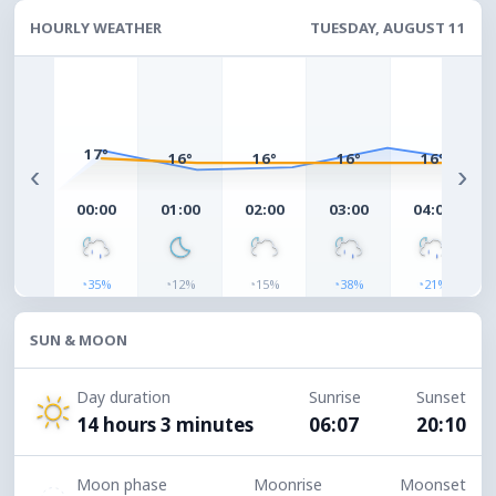
HOURLY WEATHER
TUESDAY, AUGUST 11
17°
16°
16°
16°
16°
‹
›
00:00
01:00
02:00
03:00
04:00
◔
◔
◔
◔
◔
35%
12%
15%
38%
21%
SUN & MOON
Day duration
Sunrise
Sunset
14 hours 3 minutes
06:07
20:10
Moon phase
Moonrise
Moonset