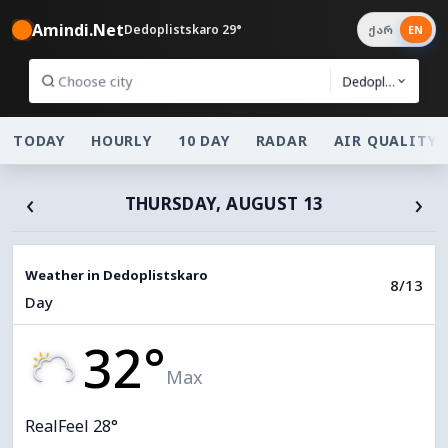
Amindi.Net
Dedoplistskaro 29°
ქარ
EN
Dedoplistskaro
TODAY
HOURLY
10 DAY
RADAR
AIR QUALITY
‹
›
THURSDAY, AUGUST 13
Weather in Dedoplistskaro
8/13
Day
32°
Max
RealFeel 28°