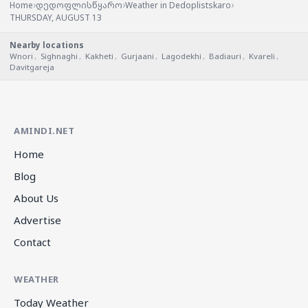
›
›
›
Home
დედოფლისწყარო
Weather in Dedoplistskaro
THURSDAY, AUGUST 13
Nearby locations
Wnori
,
Sighnaghi
,
Kakheti
,
Gurjaani
,
Lagodekhi
,
Badiauri
,
Kvareli
,
Davitgareja
AMINDI.NET
Home
Blog
About Us
Advertise
Contact
WEATHER
Today Weather