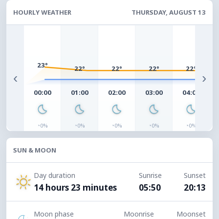
HOURLY WEATHER
THURSDAY, AUGUST 13
23°
22°
22°
22°
22°
‹
›
00:00
01:00
02:00
03:00
04:00
◔
◔
◔
◔
◔
0%
0%
0%
0%
0%
SUN & MOON
Day duration
Sunrise
Sunset
14 hours 23 minutes
05:50
20:13
Moon phase
Moonrise
Moonset