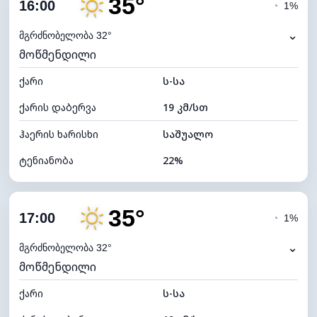
35°
ღრუბლიანობა
7%
16:00
◔
1%
ნამის წერტილი
10°C
⌄
მგრძნობელობა 32°
მოწმენდილი
ხილვადობა
10 კმ
ქარი
*
ს-სა
7 (ნათელი)
განათების ინდექსი
ქარის დაბერვა
19 კმ/სთ
ღრუბლის სიმაღლე
11440 მ
ჰაერის ხარისხი
საშუალო
ტენიანობა
22%
შიდა ტენიანობა
22% (ოდნავ მშრალი)
35°
ღრუბლიანობა
5%
17:00
◔
1%
ნამის წერტილი
10°C
⌄
მგრძნობელობა 32°
მოწმენდილი
ხილვადობა
10 კმ
ქარი
*
ს-სა
7 (ნათელი)
განათების ინდექსი