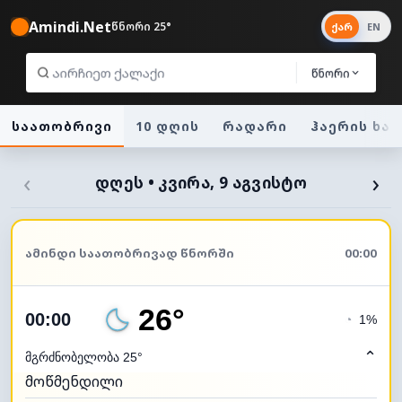
Amindi.Net
წნორი 25°
ქარ
EN
წნორი
საათობრივი
10 დღის
რადარი
ჰაერის ხა
‹
›
ᲓᲦᲔᲡ • ᲙᲕᲘᲠᲐ, 9 ᲐᲒᲕᲘᲡᲢᲝ
ᲐᲛᲘᲜᲓᲘ ᲡᲐᲐᲗᲝᲑᲠᲘᲕᲐᲓ ᲬᲜᲝᲠᲨᲘ
00:00
26°
00:00
◔
1%
⌃
მგრძნობელობა 25°
მოწმენდილი