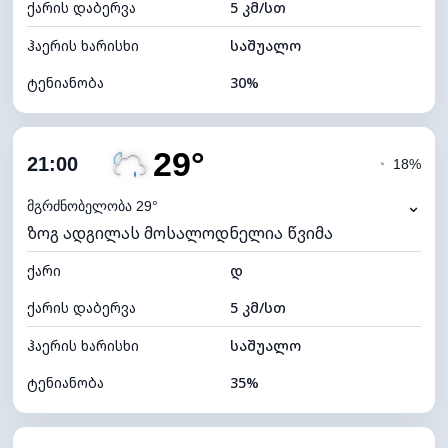
ქარის დაბერვა
5 კმ/სთ
ღრუბლის სიმაღლე
11120 მ
ჰაერის ხარისხი
საშუალო
ტენიანობა
30%
შიდა ტენიანობა
30% (ოდნავ მშრალი)
29°
ღრუბლიანობა
87%
21:00
◔
18%
ნამის წერტილი
11°C
⌄
მგრძნობელობა 29°
ზოგ ადგილას მოსალოდნელია წვიმა
ხილვადობა
9 კმ
ქარი
*
დ
4 (მკრთალი)
განათების ინდექსი
ქარის დაბერვა
5 კმ/სთ
ღრუბლის სიმაღლე
5040 მ
ჰაერის ხარისხი
საშუალო
ტენიანობა
35%
შიდა ტენიანობა
35% (ოდნავ მშრალი)