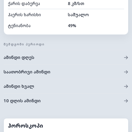
ქარის დაბერვა
8 კმ/სთ
ღრუბლის სიმაღლე
5280 მ
ჰაერის ხარისხი
საშუალო
ტენიანობა
49%
შიდა ტენიანობა
49% (კომფორტული)
ᲨᲔᲛᲓᲒᲝᲛᲘ ᲞᲔᲠᲘᲝᲓᲘ
ღრუბლიანობა
57%
→
ამინდი დღეს
ნამის წერტილი
15°C
ხილვადობა
10 კმ
→
საათობრივი ამინდი
*
0 (ბნელი)
განათების ინდექსი
→
ამინდი ხვალ
ღრუბლის სიმაღლე
7440 მ
→
10 დღის ამინდი
ჰოროსკოპი