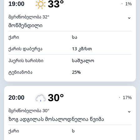
33°
ღრუბლიანობა
4%
19:00
◔
1%
ნამის წერტილი
11°C
⌄
მგრძნობელობა 32°
მოწმენდილი
ხილვადობა
10 კმ
ქარი
*
სა
7 (ნათელი)
განათების ინდექსი
ქარის დაბერვა
13 კმ/სთ
ღრუბლის სიმაღლე
11680 მ
ჰაერის ხარისხი
საშუალო
ტენიანობა
25%
შიდა ტენიანობა
25% (ოდნავ მშრალი)
30°
ღრუბლიანობა
11%
20:00
◔
17%
ნამის წერტილი
11°C
⌄
მგრძნობელობა 30°
ზოგ ადგილას მოსალოდნელია წვიმა
ხილვადობა
10 კმ
ქარი
*
ს
7 (ნათელი)
განათების ინდექსი