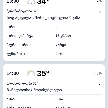
34°
13:00
◔
7%
ნამის წერტილი
11°C
⌄
მგრძნობელობა 32°
ზოგ ადგილას მოსალოდნელია წვიმა
ხილვადობა
10 კმ
ქარი
*
ს
7 (ნათელი)
განათების ინდექსი
ქარის დაბერვა
13 კმ/სთ
ღრუბლის სიმაღლე
10960 მ
ჰაერის ხარისხი
კარგი
ტენიანობა
24%
შიდა ტენიანობა
24% (ოდნავ მშრალი)
35°
ღრუბლიანობა
82%
14:00
◔
3%
ნამის წერტილი
10°C
⌄
მგრძნობელობა 32°
ნაწილობრივ მოღრუბლული
ხილვადობა
10 კმ
ქარი
*
ს-სა
4 (მკრთალი)
განათების ინდექსი
ქარის დაბერვა
15 კმ/სთ