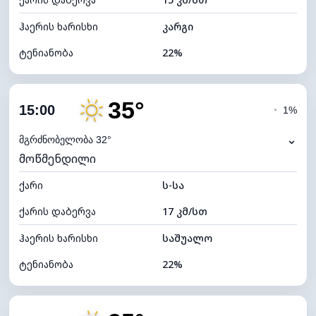
ღრუბლის სიმაღლე
5440 მ
ჰაერის ხარისხი
კარგი
ტენიანობა
22%
შიდა ტენიანობა
22% (ოდნავ მშრალი)
35°
ღრუბლიანობა
45%
15:00
◔
1%
ნამის წერტილი
10°C
⌄
მგრძნობელობა 32°
მოწმენდილი
ხილვადობა
10 კმ
ქარი
*
ს-სა
7 (ნათელი)
განათების ინდექსი
ქარის დაბერვა
17 კმ/სთ
ღრუბლის სიმაღლე
8400 მ
ჰაერის ხარისხი
საშუალო
ტენიანობა
22%
შიდა ტენიანობა
22% (ოდნავ მშრალი)