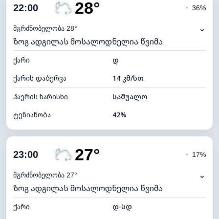
28°
ღრუბლიანობა
89%
22:00
◔
36%
ნამის წერტილი
12°C
⌄
მგრძნობელობა 28°
ზოგ ადგილას მოსალოდნელია წვიმა
ხილვადობა
9 კმ
ქარი
*
დ
0 (ბნელი)
განათების ინდექსი
ქარის დაბერვა
14 კმ/სთ
ღრუბლის სიმაღლე
4880 მ
ჰაერის ხარისხი
საშუალო
ტენიანობა
42%
შიდა ტენიანობა
42% (ოდნავ მშრალი)
27°
ღრუბლიანობა
84%
23:00
◔
17%
ნამის წერტილი
14°C
⌄
მგრძნობელობა 27°
ზოგ ადგილას მოსალოდნელია წვიმა
ხილვადობა
9 კმ
ქარი
*
დ-სდ
0 (ბნელი)
განათების ინდექსი