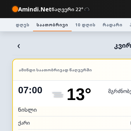
Amindi.Net
წაღვერი 22°
დღეს
საათობრივი
10 დღის
რადარი
‹
ᲙᲕᲘᲠ
ᲐᲛᲘᲜᲓᲘ ᲡᲐᲐᲗᲝᲑᲠᲘᲕᲐᲓ ᲬᲐᲦᲕᲔᲠᲨᲘ
07:00
13°
მგრძნობ
ნისლი
ქარი