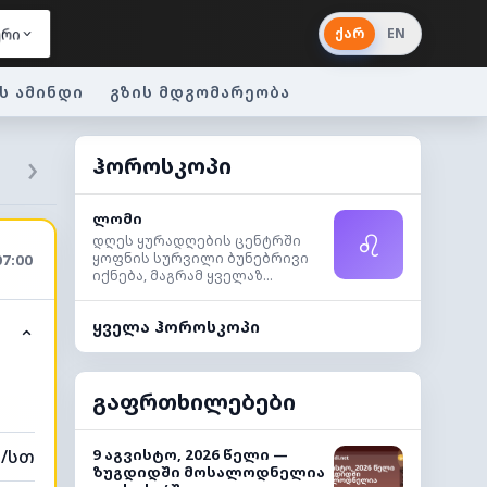
ქარ
EN
ერი
ს ამინდი
გზის მდგომარეობა
›
ჰოროსკოპი
ლომი
♌
დღეს ყურადღების ცენტრში
ყოფნის სურვილი ბუნებრივი
07:00
იქნება, მაგრამ ყველაზ...
ყველა ჰოროსკოპი
⌃
გაფრთხილებები
მ/სთ
9 აგვისტო, 2026 წელი —
ზუგდიდში მოსალოდნელია